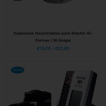
PRODUCTO
Espéculos Desechables para Riester Ri-
Former / Ri-Scope
Rango
€
13,70
-
€
17,20
de
precios:
Oferta
ESTE
SELECCIONAR OPCIONES
/
DETALLES
desde
PRODUCTO
TIENE
€13,70
MÚLTIPLES
VARIANTES.
hasta
LAS
OPCIONES
€17,20
SE
PUEDEN