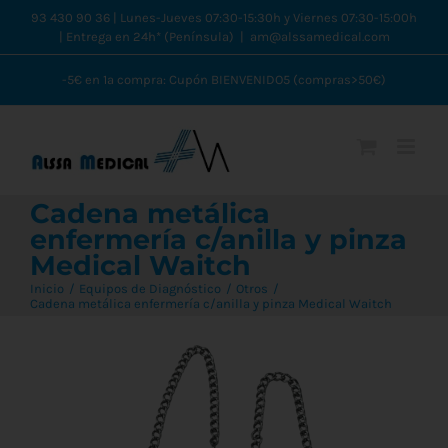
Saltar
93 430 90 36 | Lunes-Jueves 07:30-15:30h y Viernes 07:30-15:00h
| Entrega en 24h* (Península)
|
am@alssamedical.com
al
contenido
-5€ en 1ª compra: Cupón BIENVENIDO5 (compras>50€)
Cadena metálica
enfermería c/anilla y pinza
Medical Waitch
Inicio
Equipos de Diagnóstico
Otros
Cadena metálica enfermería c/anilla y pinza Medical Waitch