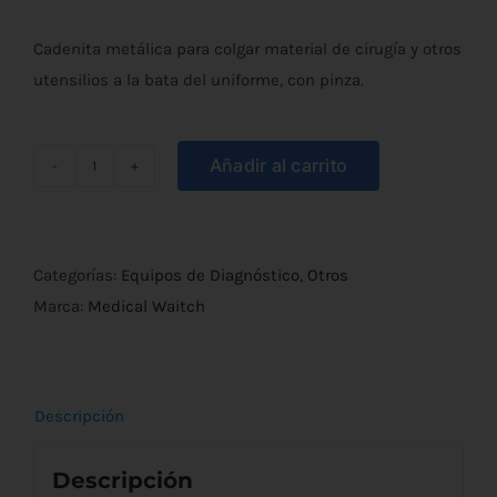
Cadenita metálica para colgar material de cirugía y otros
utensilios a la bata del uniforme, con pinza.
Añadir al carrito
Cadena
metálica
enfermería
c/anilla
Categorías:
Equipos de Diagnóstico
,
Otros
y
Marca:
Medical Waitch
pinza
Medical
Waitch
Descripción
cantidad
Descripción