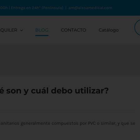
:00h | Entrega en 24h* (Península)
|
am@alssamedical.com
Bú
de
LQUILER
BLOG
CONTACTO
Catálogo
pr
son y cuál debo utilizar?
anitarios generalmente compuestos por PVC o similar, y que se