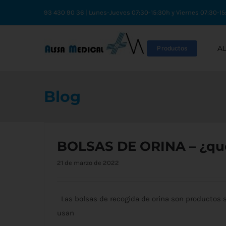
Saltar
93 430 90 36 | Lunes-Jueves 07:30-15:30h y Viernes 07:30-15
al
contenido
A
Productos
Blog
BOLSAS DE ORINA – ¿qué 
21 de marzo de 2022
Las bolsas de recogida de orina son productos s
usan