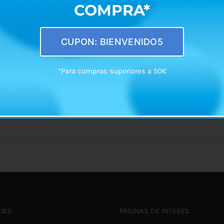
COMPRA*
ER A UN ENFERMO EN CASA
CUPON: BIENVENIDO5
*Para compras superiores a 50€
dado un paciente en casa, os dejamos algunos consejos sobre
ÍAS
PÁGINAS DE INTERÉS