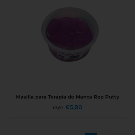
Masilla para Terapia de Manos Rep Putty
El
El
€
5,90
€
7,80
precio
precio
original
actual