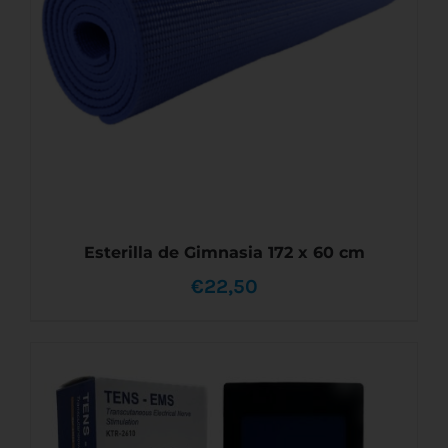
OPCIONES
SE
PUEDEN
ELEGIR
EN
LA
PÁGINA
DE
PRODUCTO
Esterilla de Gimnasia 172 x 60 cm
€
22,50
AÑADIR AL CARRITO
/
DETALLES