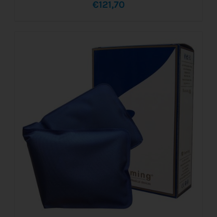
€
121,70
AÑADIR AL CARRITO
/
DETALLES