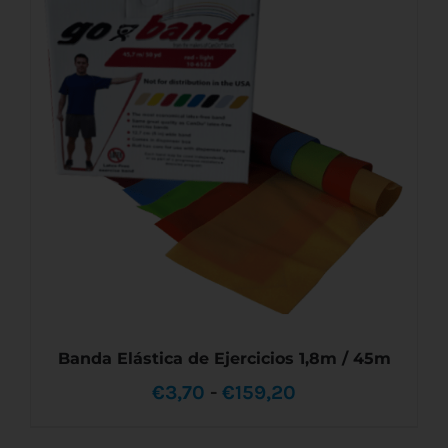
ESTE
SELECCIONAR OPCIONES
/
DETALLES
PRODUCTO
€42,30
TIENE
MÚLTIPLES
hasta
VARIANTES.
LAS
€60,00
OPCIONES
SE
PUEDEN
ELEGIR
EN
LA
PÁGINA
DE
PRODUCTO
Banda Elástica de Ejercicios 1,8m / 45m
Rango
€
3,70
-
€
159,20
de