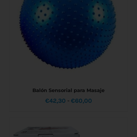
hasta
VARIANTES.
LAS
€26,30
OPCIONES
SE
PUEDEN
ELEGIR
EN
LA
PÁGINA
DE
PRODUCTO
Balón Sensorial para Masaje
Rango
€
42,30
-
€
60,00
de
precios:
desde