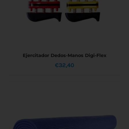
Ejercitador Dedos-Manos Digi-Flex
€
32,40
ESTE
SELECCIONAR OPCIONES
/
DETALLES
PRODUCTO
TIENE
MÚLTIPLES
VARIANTES.
LAS