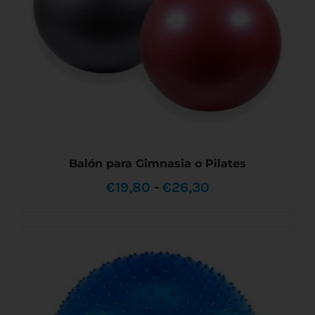
Balón para Gimnasia o Pilates
Rango
€
19,80
-
€
26,30
de
precios:
desde
ESTE
SELECCIONAR OPCIONES
/
DETALLES
PRODUCTO
€19,80
TIENE
MÚLTIPLES