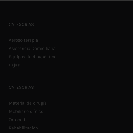
PRODUCTO
€7,00
TIENE
MÚLTIPLES
hasta
VARIANTES.
LAS
€57,90
CATEGORÍAS
OPCIONES
SE
PUEDEN
Aerosolterapia
ELEGIR
Asistencia Domiciliaria
EN
LA
Equipos de diagnóstico
PÁGINA
DE
Fajas
PRODUCTO
CATEGORÍAS
Material de cirugía
Mobiliario clínico
Ortopedia
Rehabilitación