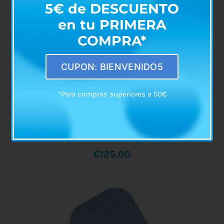
5€ de DESCUENTO
en tu PRIMERA
COMPRA*
CUPON: BIENVENIDO5
*Para compras superiores a 50€
Estimulador TENS + EMS + IONTO Eco
Basic
€
125,00
AÑADIR AL CARRITO
/
DETALLES