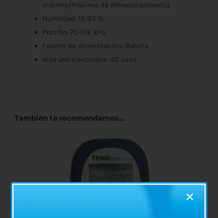
mínima/máxima de almacenamiento).
Humedad: 15-93 %.
Presión: 70-106 kPa.
Fuente de alimentación: Batería.
Vida útil electrodos: 30 usos.
También te recomendamos…