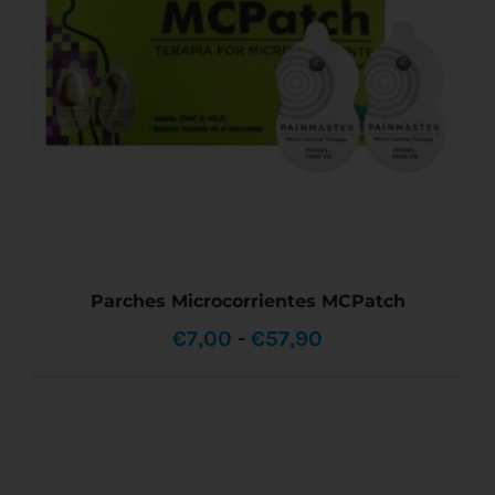
Parches Microcorrientes MCPatch
Rango
€
7,00
-
€
57,90
de
precios:
desde
ESTE
SELECCIONAR OPCIONES
/
DETALLES