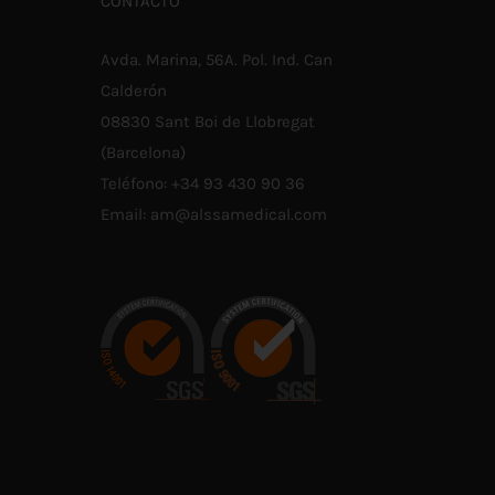
CONTACTO
UEDEN
PUEDEN
asta
LEGIR
ELEGIR
N
EN
5,80
Avda. Marina, 56A. Pol. Ind. Can
A
LA
ÁGINA
PÁGINA
Calderón
E
DE
RODUCTO
08830 Sant Boi de Llobregat
PRODUCTO
(Barcelona)
Teléfono:
+34 93 430 90 36
Email:
am@alssamedical.com