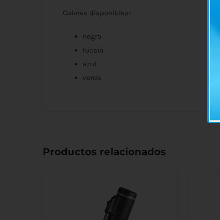
Colores disponibles:
negro
fucsia
azul
verde.
Productos relacionados