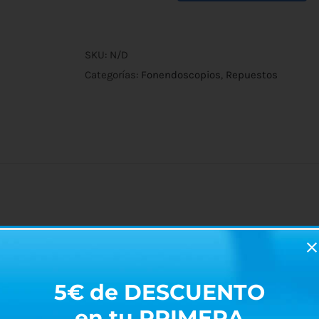
Rígido
para
Fonendo
SKU:
N/D
cantidad
Categorías:
Fonendoscopios
,
Repuestos
eger y almacenar un fonendoscopio.
er el fonendoscopio ajustado y un bolsillo de malla para almacen
5€ de DESCUENTO
en tu PRIMERA