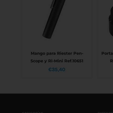
Mango para Riester Pen-
Porta
Scope y Ri-Mini Ref.10651
R
€
35,40
AÑADIR AL CARRITO
/
DETALLES
AÑAD