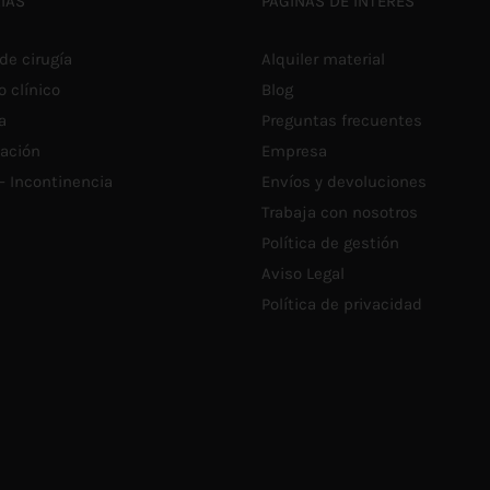
ÍAS
PÁGINAS DE INTERÉS
P
h
E
E
€
de cirugía
Alquiler material
L
P
o clínico
Blog
D
P
a
Preguntas frecuentes
tación
Empresa
 – Incontinencia
Envíos y devoluciones
Trabaja con nosotros
Política de gestión
Aviso Legal
Política de privacidad