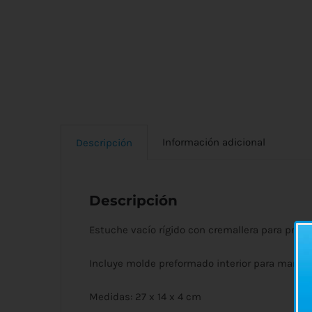
Información adicional
Descripción
Descripción
Estuche vacío rígido con cremallera para prot
Incluye molde preformado interior para manten
Medidas: 27 x 14 x 4 cm