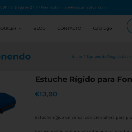
:00h | Entrega en 24h* (Península)
|
am@alssamedical.com
Bú
de
LQUILER
BLOG
CONTACTO
Catálogo
pr
Fonendo
Inicio
Equipos de Diagnóstico
Estuche Rígido para Fo
€
13,90
Estuche rígido universal con cremallera para p
Incluye molde preformado interior para mantener