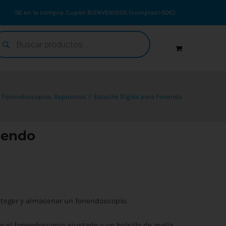
-5€ en 1ª compra: Cupón BIENVENIDO5 (compras>50€)
squeda
oductos
Fonendoscopios
Repuestos
Estuche Rígido para Fonendo
nendo
roteger y almacenar un fonendoscopio.
 el fonendoscopio ajustado y un bolsillo de malla