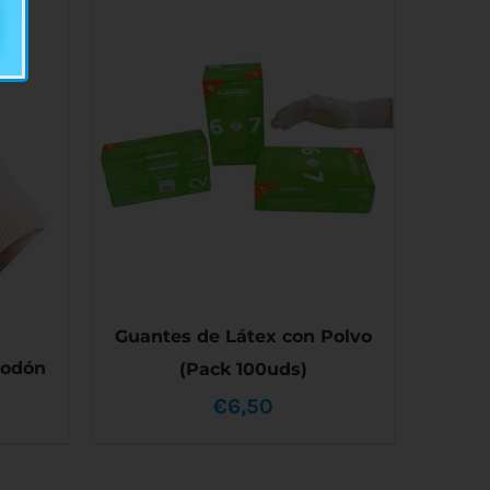
Guantes de Látex con Polvo
godón
(Pack 100uds)
€
6,50
STE
ESTE
/
SELECCIONAR OPCIONES
/
RODUCTO
PRODUCTO
DETALLES
IENE
TIENE