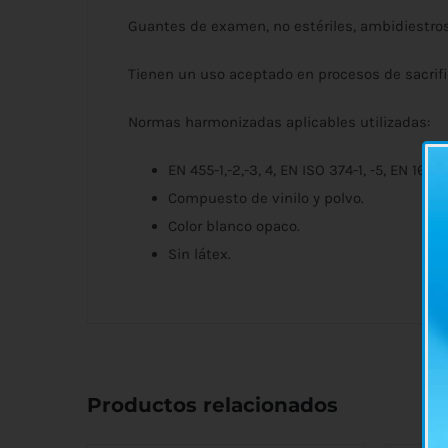
Guantes de examen, no estériles, ambidiestros
Tienen un uso aceptado en procesos de sacrif
Normas harmonizadas aplicables utilizadas:
EN 455-1,-2,-3, 4, EN ISO 374-1, -5, EN 165
Compuesto de vinilo y polvo.
Color blanco opaco.
Sin látex.
Productos relacionados