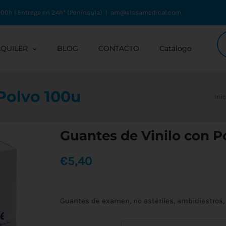
:00h | Entrega en 24h* (Península)
|
am@alssamedical.com
Bú
de
LQUILER
BLOG
CONTACTO
Catálogo
pr
Polvo 100u
Inic
Guantes de Vinilo con P
€
5,40
Guantes de examen, no estériles, ambidiestros, 