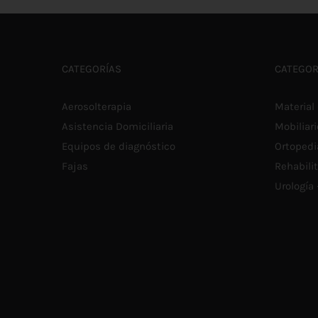
MÚLTIPLES
VARIANTES.
LAS
OPCIONES
SE
CATEGORÍAS
CATEGOR
PUEDEN
ELEGIR
EN
Aerosolterapia
Material 
LA
PÁGINA
Asistencia Domiciliaria
Mobiliari
DE
PRODUCTO
Equipos de diagnóstico
Ortopedi
Fajas
Rehabili
Urología