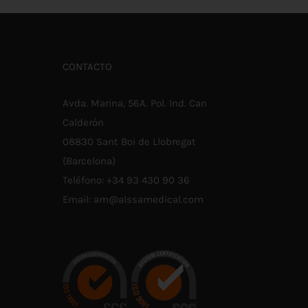
ÚLTIPLES
MÚLTIPLES
ARIANTES.
VARIANTES.
AS
LAS
PCIONES
OPCIONES
E
SE
CONTACTO
UEDEN
PUEDEN
LEGIR
ELEGIR
N
EN
Avda. Marina, 56A. Pol. Ind. Can
A
LA
ÁGINA
PÁGINA
Calderón
E
DE
RODUCTO
08830 Sant Boi de Llobregat
PRODUCTO
(Barcelona)
Teléfono:
+34 93 430 90 36
Email:
am@alssamedical.com