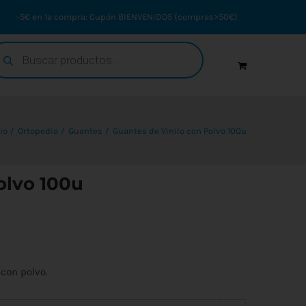
-5€ en 1ª compra: Cupón BIENVENIDO5 (compras>50€)
squeda
oductos
io
Ortopedia
Guantes
Guantes de Vinilo con Polvo 100u
olvo 100u
con polvo.