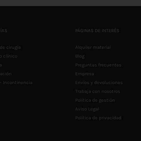
M
MÚLTIPLES
V
VARIANTES.
L
LAS
O
OPCIONES
S
SE
ÍAS
PÁGINAS DE INTERÉS
P
PUEDEN
E
ELEGIR
E
EN
de cirugía
Alquiler material
L
LA
P
PÁGINA
o clínico
Blog
D
DE
P
a
Preguntas frecuentes
PRODUCTO
tación
Empresa
 – Incontinencia
Envíos y devoluciones
Trabaja con nosotros
Política de gestión
Aviso Legal
Política de privacidad