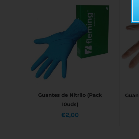
Guantes de Nitrilo (Pack
Guant
10uds)
€
2,00
ESTE
SELECCIONAR OPCIONES
/
SE
PRODUCTO
DETALLES
TIENE