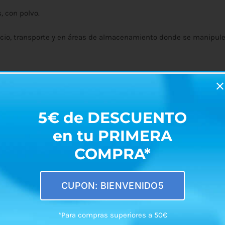
, con polvo.
icio, transporte y en áreas de almacenamiento donde se manipule
23-1, EN 420, EN ISO 21420
5€ de DESCUENTO
en tu PRIMERA
COMPRA*
CUPON: BIENVENIDO5
*Para compras superiores a 50€