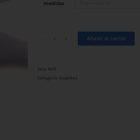
medidas
Añadir al carrito
Guantes
de
Vinilo
con
SKU:
N/D
Polvo
Categoría:
Guantes
100u
cantidad