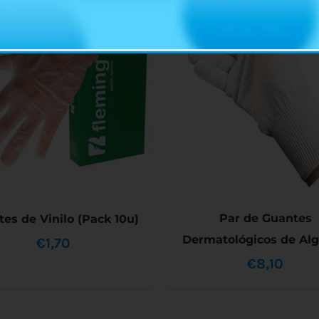
Par de Guantes
es de Vinilo (Pack 10u)
Dermatológicos de Al
€
1,70
€
8,10
E
ESTE
SELECCIONAR OPCIONES
LECCIONAR OPCIONES
/
P
PRODUCTO
DETALLES
DETALLES
T
TIENE