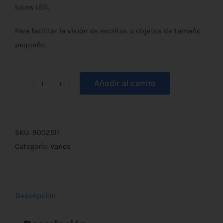
luces LED.
Para facilitar la visión de escritos u objetos de tamaño
pequeño.
Añadir al carrito
Lupa
de
mano
con
SKU:
9002511
Luz
Categoría:
Varios
7,5cm
cantidad
Descripción