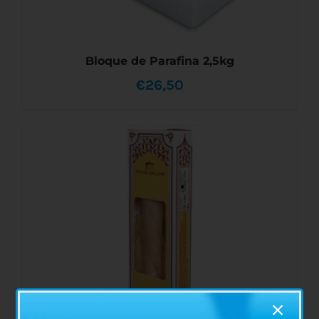
Bloque de Parafina 2,5kg
€
26,50
AÑADIR AL CARRITO
/
DETALLES