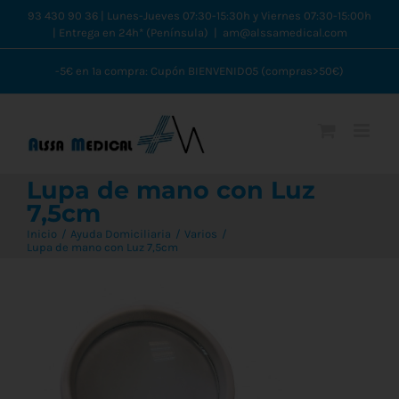
Saltar
93 430 90 36 | Lunes-Jueves 07:30-15:30h y Viernes 07:30-15:00h
| Entrega en 24h* (Península)
|
am@alssamedical.com
al
contenido
-5€ en 1ª compra: Cupón BIENVENIDO5 (compras>50€)
Lupa de mano con Luz
7,5cm
Inicio
Ayuda Domiciliaria
Varios
Lupa de mano con Luz 7,5cm