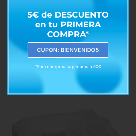
5€ de DESCUENTO
en tu PRIMERA
COMPRA*
Cono Auricular con Própolis para
CUPON: BIENVENIDO5
Cerumen (Pack 2uds)
€
5,50
*Para compras superiores a 50€
AÑADIR AL CARRITO
/
DETALLES