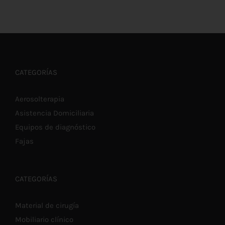
ESTE
SELECCIONAR OPCIONES
/
DETALLES
PRODUCTO
TIENE
MÚLTIPLES
VARIANTES.
LAS
CATEGORÍAS
OPCIONES
SE
PUEDEN
Aerosolterapia
ELEGIR
Asistencia Domiciliaria
EN
LA
Equipos de diagnóstico
PÁGINA
DE
Fajas
PRODUCTO
CATEGORÍAS
Material de cirugía
Mobiliario clínico