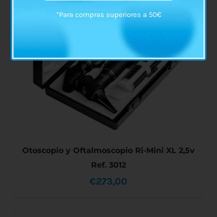
*Para compras superiores a 50€
Otoscopio y Oftalmoscopio Ri-Mini XL 2,5v
Ref. 3012
€
273,00