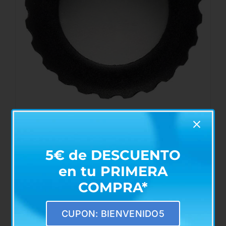
Lupa con Rosca para Otoscopio Ref. 10963
€
20,10
5€ de DESCUENTO
en tu PRIMERA
COMPRA*
AÑADIR AL CARRITO
/
DETALLES
CUPON: BIENVENIDO5