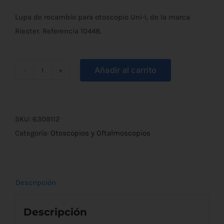
Lupa de recambio para otoscopio Uni-I, de la marca
Riester. Referencia 10448.
Añadir al carrito
Lupa
para
Otoscopio
Uni-
SKU:
6309112
I
Categoría:
Otoscopios y Oftalmoscopios
Ref.
10448
cantidad
Descripción
Descripción