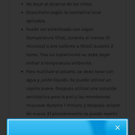
No dejar al alcance de los niños.
Desecharlo según la normativa local
aplicable.
Puede ser esterilizado con vapor
(temperatura 121ºC, durante al menos 15
minutos) o aire caliente a 160ºC durante 2
horas. Tras su tratamiento se debe dejar
enfriar a temperatura ambiente.
Para reutilizar el pesario, se debe lavar con
agua y jabón líquido. Se puede utilizar un
cepillo suave. Después utilizar una solución
antiséptica para la piel y las membranas
mucosas durante 1 minuto, y después aclarar
de nuevo. El procedimiento se puede repetir
varias veces.