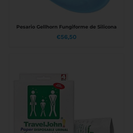
Pesario Gellhorn Fungiforme de Silicona
€
56,50
ESTE
SELECCIONAR OPCIONES
/
DETALLES
PRODUCTO
TIENE
MÚLTIPLES
VARIANTES.
LAS
OPCIONES
SE
PUEDEN
ELEGIR
EN