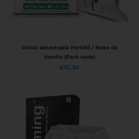
LA
PÁGINA
DE
PRODUCTO
Orinal desechable Portátil / Bolsa de
Vómito (Pack 4uds)
€
10,30
AÑADIR AL CARRITO
/
DETALLES