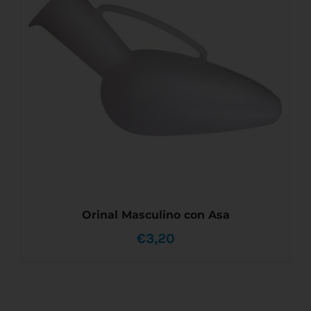
MÚLTIPLES
VARIANTES.
LAS
OPCIONES
SE
PUEDEN
ELEGIR
EN
LA
PÁGINA
DE
PRODUCTO
Orinal Masculino con Asa
€
3,20