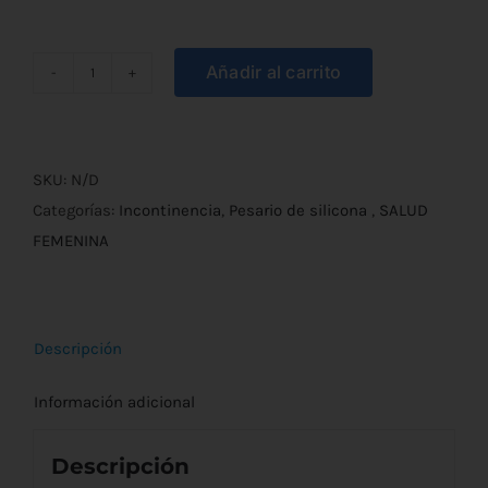
Añadir al carrito
Pesario
Cervical
de
Silicona
SKU:
N/D
cantidad
Categorías:
Incontinencia
,
Pesario de silicona
,
SALUD
FEMENINA
Descripción
Información adicional
Descripción