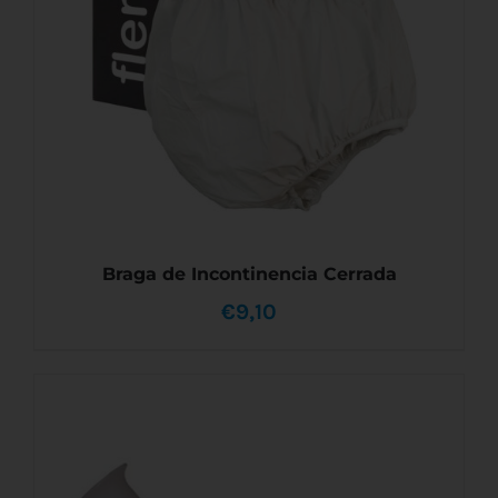
Braga de Incontinencia Cerrada
€
9,10
ESTE
SELECCIONAR OPCIONES
/
DETALLES
PRODUCTO
TIENE