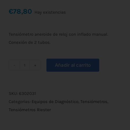
€
78,80
Hay existencias
Tensiómetro aneroide de reloj con inflado manual.
Conexión de 2 tubos.
Añadir al carrito
Tensiómetro
Riester
Exacta
Ref.
SKU:
6302031
1350
Categorías:
Equipos de Diagnóstico
,
Tensiómetros
,
cantidad
Tensiómetros Riester