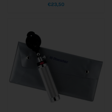
€
23,50
AÑADIR AL CARRITO
/
DETALLES