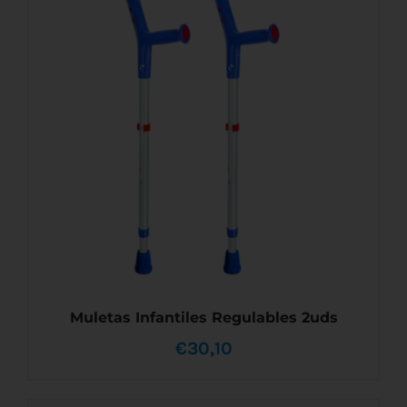
SELECCIONAR OPCIONES
/
DETALLES
€34,90
PRODUCTO
TIENE
MÚLTIPLES
hasta
VARIANTES.
LAS
€39,60
OPCIONES
SE
PUEDEN
ELEGIR
EN
LA
PÁGINA
DE
PRODUCTO
Muletas Infantiles Regulables 2uds
€
30,10