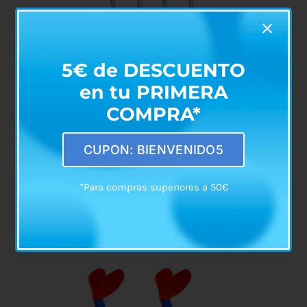
5€ de DESCUENTO
en tu PRIMERA
COMPRA*
CUPON: BIENVENIDO5
*Para compras superiores a 50€
Par de Muletas Axilares
Rango
€
34,90
-
€
39,60
de
precios:
desde
ESTE