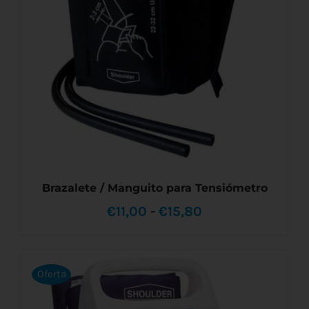
Brazalete / Manguito para Tensiómetro
Rango
€
11,00
-
€
15,80
de
precios:
Oferta
desde
ESTE
SELECCIONAR OPCIONES
/
DETALLES