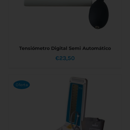
Tensiómetro Digital Semi Automático
€
23,50
Oferta
AÑADIR AL CARRITO
/
DETALLES