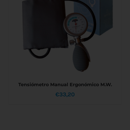
VARIANTES.
LAS
€72,95
OPCIONES
SE
PUEDEN
ELEGIR
EN
LA
PÁGINA
DE
PRODUCTO
Tensiómetro Manual Ergonómico M.W.
€
33,20