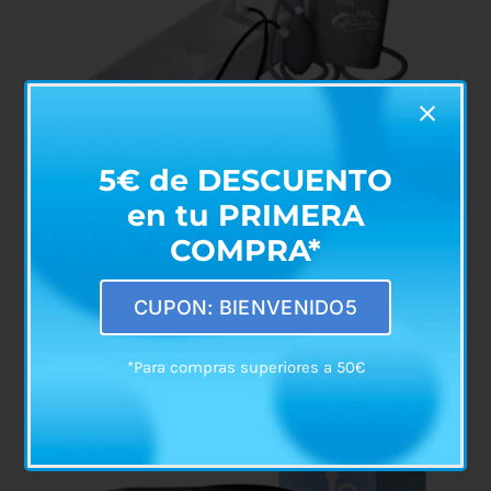
5€ de DESCUENTO
en tu PRIMERA
COMPRA*
Tensiómetro Manual de Columna ALP-K2
Rango
€
69,90
-
€
72,95
CUPON: BIENVENIDO5
de
precios:
*Para compras superiores a 50€
desde
ESTE
SELECCIONAR OPCIONES
/
DETALLES
PRODUCTO
€69,90
TIENE
MÚLTIPLES
hasta