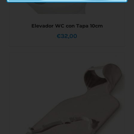
Elevador WC con Tapa 10cm
€
32,00
AÑADIR AL CARRITO
/
DETALLES