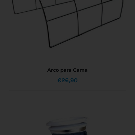
Arco para Cama
€
26,90
ESTE
SELECCIONAR OPCIONES
/
DETALLES
PRODUCTO
TIENE
MÚLTIPLES