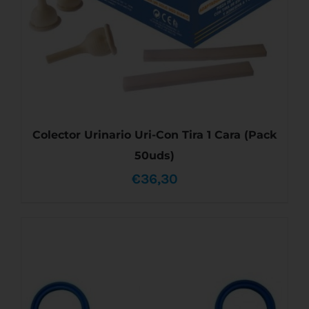
Colector Urinario Uri-Con Tira 1 Cara (Pack
50uds)
€
36,30
ESTE
SELECCIONAR OPCIONES
/
DETALLES
PRODUCTO
TIENE
MÚLTIPLES
VARIANTES.
LAS