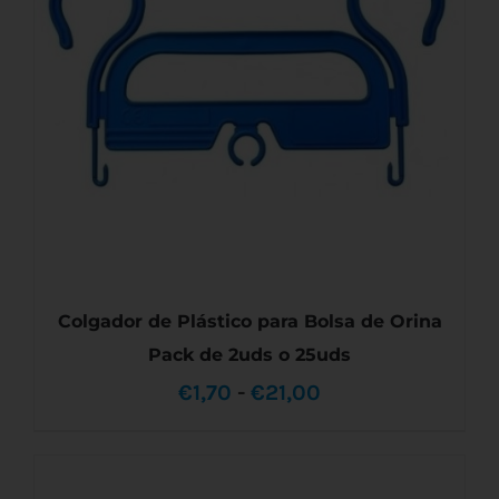
OPCIONES
SE
PUEDEN
ELEGIR
EN
LA
PÁGINA
DE
PRODUCTO
Colgador de Plástico para Bolsa de Orina
Pack de 2uds o 25uds
Rango
€
1,70
-
€
21,00
de
precios: