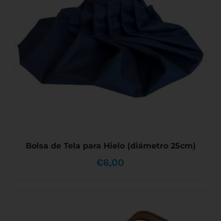
VARIANTES.
LAS
OPCIONES
SE
PUEDEN
ELEGIR
EN
LA
PÁGINA
DE
PRODUCTO
Bolsa de Tela para Hielo (diámetro 25cm)
€
6,00