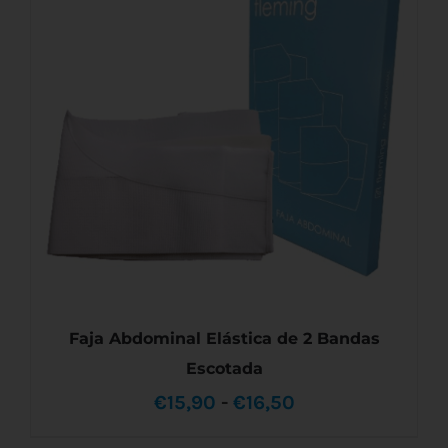
PRODUCTO
€5,10
TIENE
MÚLTIPLES
hasta
VARIANTES.
LAS
€13,50
OPCIONES
SE
PUEDEN
ELEGIR
EN
LA
PÁGINA
DE
PRODUCTO
Faja Abdominal Elástica de 2 Bandas
Escotada
Rango
€
15,90
-
€
16,50
de