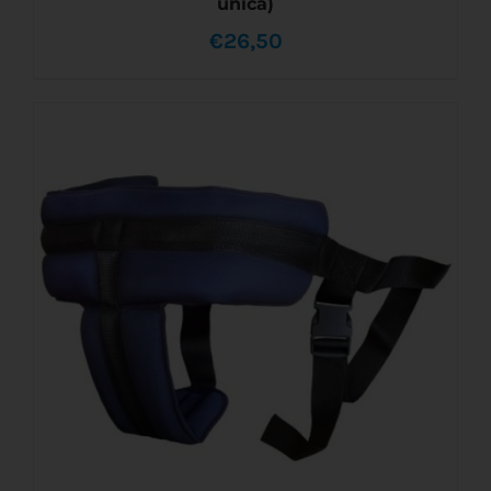
única)
€
26,50
AÑADIR AL CARRITO
/
DETALLES