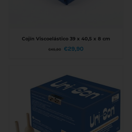
Cojín Viscoelástico 39 x 40,5 x 8 cm
El
El
€
29,90
€
45,90
precio
precio
original
actual
era:
es:
AÑADIR AL CARRITO
/
DETALLES
€45,90.
€29,90.