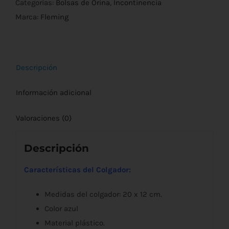
Bolsa
Categorías:
Bolsas de Orina
,
Incontinencia
de
Marca:
Fleming
Orina
Pack
de
Descripción
2uds
o
Información adicional
25uds
cantidad
Valoraciones (0)
Descripción
Características del Colgador:
Medidas del colgador: 20 x 12 cm.
Color azul
Material plástico.