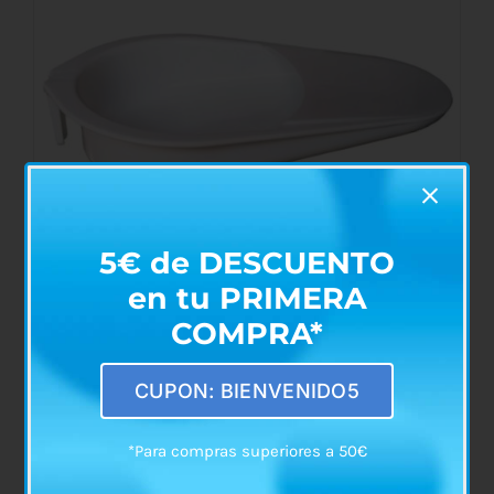
5€ de DESCUENTO
en tu PRIMERA
COMPRA*
Orinal Cuña con Asa
CUPON: BIENVENIDO5
€
6,90
*Para compras superiores a 50€