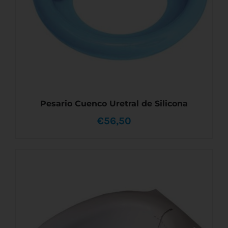
Pesario Cuenco Uretral de Silicona
€
56,50
ESTE
SELECCIONAR OPCIONES
/
DETALLES
PRODUCTO
TIENE
MÚLTIPLES
VARIANTES.