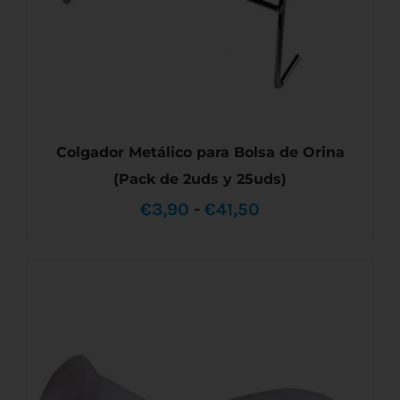
Colgador Metálico para Bolsa de Orina
(Pack de 2uds y 25uds)
Rango
€
3,90
-
€
41,50
de
precios:
ESTE
SELECCIONAR OPCIONES
/
DETALLES
desde
PRODUCTO
TIENE
€3,90
MÚLTIPLES
VARIANTES.
hasta
LAS
OPCIONES