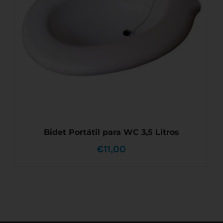
LAS
OPCIONES
SE
PUEDEN
ELEGIR
EN
LA
PÁGINA
DE
PRODUCTO
Bidet Portátil para WC 3,5 Litros
€
11,00
AÑADIR AL CARRITO
/
DETALLES