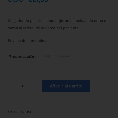
de
Colgador de plástico, para sujetar las bolsas de orina de
precios:
cama al lateral de la cama del paciente.
desde
Envase dos unidades.
€1,70
hasta
Presentación

€21,00
Añadir al carrito
Colgador
de
Plástico
para
SKU:
3103058