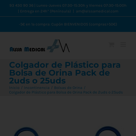
Saltar
93 430 90 36 | Lunes-Jueves 07:30-15:30h y Viernes 07:30-15:00h
| Entrega en 24h* (Península)
|
am@alssamedical.com
al
contenido
-5€ en 1ª compra: Cupón BIENVENIDO5 (compras>50€)
Colgador de Plástico para
Bolsa de Orina Pack de
2uds o 25uds
Inicio
Incontinencia
Bolsas de Orina
Colgador de Plástico para Bolsa de Orina Pack de 2uds o 25uds