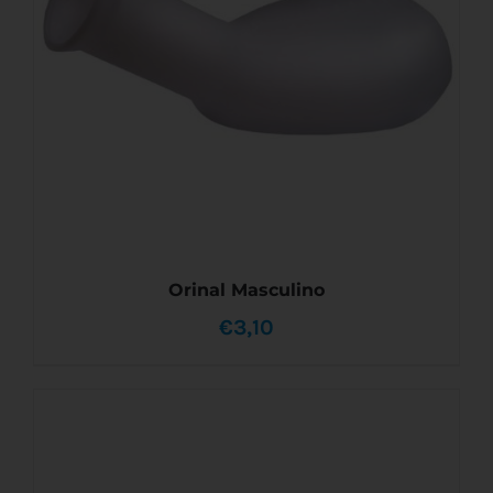
€41,50
SE
PUEDEN
ELEGIR
EN
LA
PÁGINA
DE
PRODUCTO
Orinal Masculino
€
3,10
AÑADIR AL CARRITO
/
DETALLES