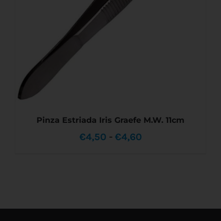
Pinza Estriada Iris Graefe M.W. 11cm
Rango
€
4,50
-
€
4,60
de
precios:
desde
ESTE
SELECCIONAR OPCIONES
/
DETALLES
PRODUCTO
€4,50
TIENE