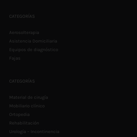
MÚLTIPLES
hasta
VARIANTES.
LAS
€4,60
CATEGORÍAS
OPCIONES
SE
PUEDEN
Aerosolterapia
ELEGIR
Asistencia Domiciliaria
EN
LA
Equipos de diagnóstico
PÁGINA
DE
Fajas
PRODUCTO
CATEGORÍAS
Material de cirugía
Mobiliario clínico
Ortopedia
Rehabilitación
Urología – Incontinencia