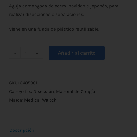
Aguja enmangada de acero inoxidable japonés, para
realizar disecciones o separaciones.
Viene en una funda de plástico reutilizable.
Añadir al carrito
Aguja
en
Mango
de
SKU:
6485001
Metal
Categorías:
Disección
,
Material de Cirugía
M.W.
Marca:
Medical Waitch
*1990
cantidad
Descripción