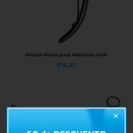
Alicate Recto para Manicura M.W.
€
15,30
AÑADIR AL CARRITO
/
DETALLES