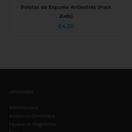
Pelotas de Espuma Antiestrés (Pack
2uds)
€
4,50
AÑADIR AL CARRITO
/
DETALLES
CATEGORÍAS
Aerosolterapia
Asistencia Domiciliaria
Equipos de diagnóstico