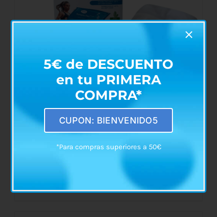
5€ de DESCUENTO
en tu PRIMERA
COMPRA*
CUPON: BIENVENIDO5
*Para compras superiores a 50€
Compresa de Gel Frío-Calor con Funda
10x26cm
€
6,50