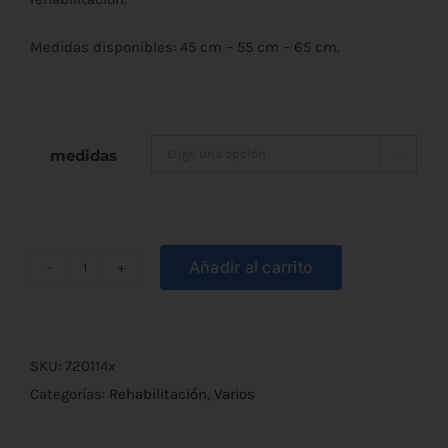
desde
Medidas disponibles: 45 cm – 55 cm – 65 cm.
€19,80
hasta
€26,30
medidas

Añadir al carrito
Balón
para
Gimnasia
o
SKU:
720114x
Pilates
Categorías:
Rehabilitación
,
Varios
cantidad