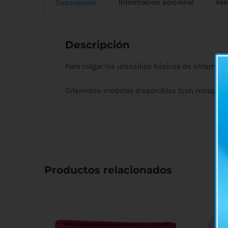
Información adicional
Val
Descripción
Descripción
Para colgar los utensilios básicos de enfermerí
Diferentes modelos disponibles (con mosquetó
Productos relacionados