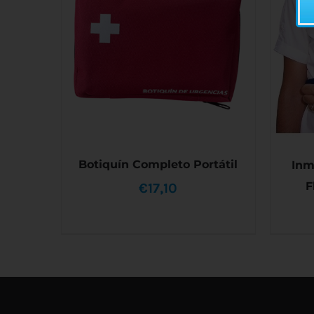
Botiquín Completo Portátil
Inm
F
€
17,10
AÑADIR AL CARRITO
/
DETALLES
AÑAD