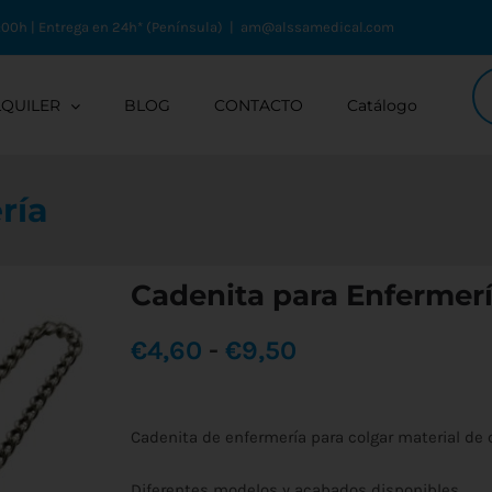
:00h | Entrega en 24h* (Península)
|
am@alssamedical.com
Bú
de
LQUILER
BLOG
CONTACTO
Catálogo
pr
ría
Cadenita para Enfermer
Rango
€
4,60
-
€
9,50
de
Cadenita de enfermería para colgar material de ci
precios:
Diferentes modelos y acabados disponibles.