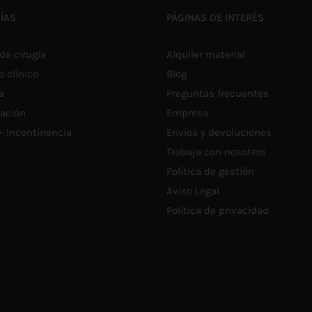
S
ÍAS
PÁGINAS DE INTERÉS
P
E
E
de cirugía
Alquiler material
L
P
o clínico
Blog
D
a
Preguntas frecuentes
P
tación
Empresa
 – Incontinencia
Envíos y devoluciones
Trabaja con nosotros
Política de gestión
Aviso Legal
Política de privacidad