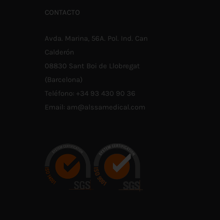
hasta
SE
E
CONTACTO
PUEDEN
UEDEN
€39,60
ELEGIR
LEGIR
EN
N
Avda. Marina, 56A. Pol. Ind. Can
LA
A
PÁGINA
ÁGINA
Calderón
DE
E
PRODUCTO
08830 Sant Boi de Llobregat
RODUCTO
(Barcelona)
Teléfono:
+34 93 430 90 36
Email:
am@alssamedical.com