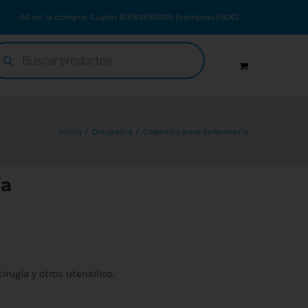
-5€ en 1ª compra: Cupón BIENVENIDO5 (compras>50€)
squeda
oductos
Inicio
Ortopedia
Cadenita para Enfermería
ía
rugía y otros utensilios.