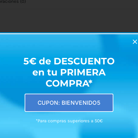
oraciones (0)
a.
n, pinza, etc)
5€ de DESCUENTO
en tu PRIMERA
COMPRA*
CUPON: BIENVENIDO5
*Para compras superiores a 50€