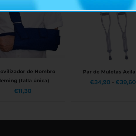
ovilizador de Hombro
Par de Muletas Axila
leming (talla única)
€
34,90
-
€
39,6
€
11,30
E
SELECCIONAR OPCIONES
IR AL CARRITO
/
DETALLES
P
DETALLES
T
M
V
L
O