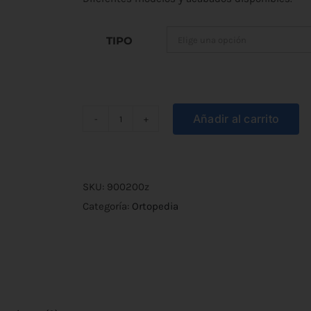
desde
€4,60
TIPO
hasta
€9,50
Añadir al carrito
Cadenita
para
Enfermería
cantidad
SKU:
900200z
Categoría:
Ortopedia