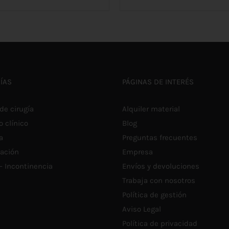
LAS
OPCIONES
AÑADIR AL CARRITO
/
DET
€23,70
SE
PUEDEN
hasta
ELEGIR
EN
€31,00
LA
PÁGINA
DE
ÍAS
PÁGINAS DE INTERÉS
PRODUCTO
de cirugía
Alquiler material
o clínico
Blog
a
Preguntas frecuentes
tación
Empresa
 – Incontinencia
Envíos y devoluciones
Trabaja con nosotros
Política de gestión
Aviso Legal
Política de privacidad