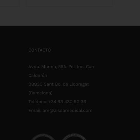
ESTE
SELECCIONAR OPCIONES
/
ALLES
PRODUCTO
DETALLES
TIENE
MÚLTIPLES
VARIANTES.
LAS
OPCIONES
SE
CONTACTO
PUEDEN
ELEGIR
EN
Avda. Marina, 56A. Pol. Ind. Can
LA
PÁGINA
Calderón
DE
08830 Sant Boi de Llobregat
PRODUCTO
(Barcelona)
Teléfono:
+34 93 430 90 36
Email:
am@alssamedical.com