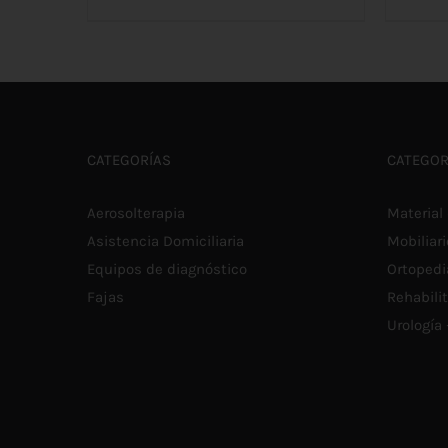
AÑADIR AL CARRITO
/
DETALLES
CATEGORÍAS
CATEGOR
Aerosolterapia
Material 
Asistencia Domiciliaria
Mobiliari
Equipos de diagnóstico
Ortopedi
Fajas
Rehabili
Urología