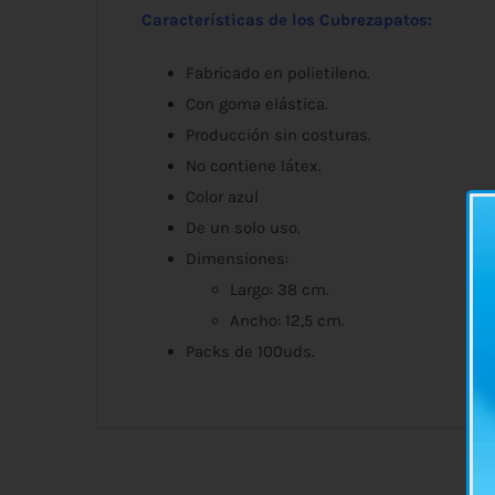
Características de los Cubrezapatos:
Fabricado en polietileno.
Con goma elástica.
Producción sin costuras.
No contiene látex.
Color azul
De un solo uso.
Dimensiones:
Largo: 38 cm.
Ancho: 12,5 cm.
Packs de 100uds.