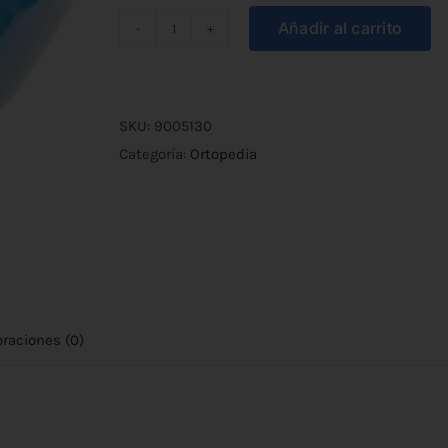
Añadir al carrito
Cubrezapatos/Patucos
Desechables
(Pack
100uds)
SKU:
9005130
cantidad
Categoría:
Ortopedia
oraciones (0)