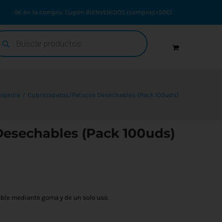
-5€ en 1ª compra: Cupón BIENVENIDO5 (compras>50€)
squeda
oductos
topedia
Cubrezapatos/Patucos Desechables (Pack 100uds)
esechables (Pack 100uds)
able mediante goma y de un solo uso.