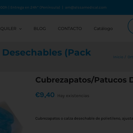
:00h | Entrega en 24h* (Península)
|
am@alssamedical.com
Bú
de
LQUILER
BLOG
CONTACTO
Catálogo
pr
 Desechables (Pack
Inicio
Or
Cubrezapatos/Patucos D
€
9,40
Hay existencias
Cubrezapatos o calza desechable de polietileno, ajust