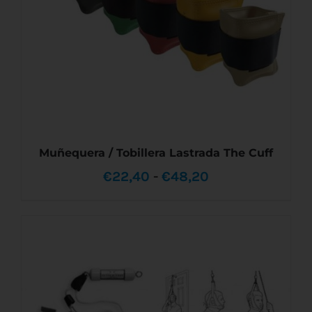
ELEGIR
EN
LA
PÁGINA
DE
PRODUCTO
Muñequera / Tobillera Lastrada The Cuff
Rango
€
22,40
-
€
48,20
de
precios:
desde
ESTE
SELECCIONAR OPCIONES
/
DETALLES
PRODUCTO
€22,40
TIENE
MÚLTIPLES
hasta