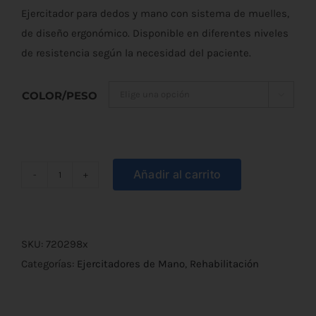
Ejercitador para dedos y mano con sistema de muelles,
de diseño ergonómico. Disponible en diferentes niveles
de resistencia según la necesidad del paciente.
COLOR/PESO

Añadir al carrito
Ejercitador
Dedos-
Manos
Digi-
SKU:
720298x
Flex
Categorías:
Ejercitadores de Mano
,
Rehabilitación
cantidad