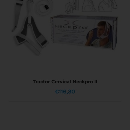
VARIANTES.
LAS
€48,20
OPCIONES
SE
PUEDEN
ELEGIR
EN
LA
PÁGINA
DE
PRODUCTO
Tractor Cervical Neckpro II
€
116,30
AÑADIR AL CARRITO
/
DETALLES