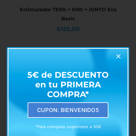
Estimulador TENS + EMS + IONTO Eco
Basic
€
125,00
AÑADIR AL CARRITO
/
DETALLES
5€ de DESCUENTO
en tu PRIMERA
COMPRA*
CUPON: BIENVENIDO5
*Para compras superiores a 50€