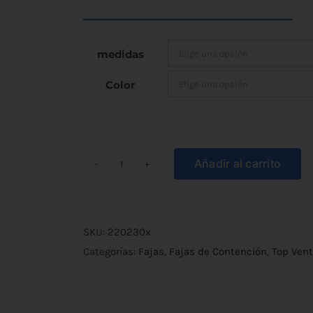
medidas
Color
Añadir al carrito
Faja
Abdominal
Elástica
de
SKU:
220230x
3
Categorías:
Fajas
,
Fajas de Contención
,
Top Ven
Bandas
cantidad