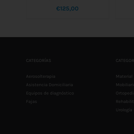
€
125,00
SE
AÑADIR AL CARRITO
/
DETALLES
CATEGORÍAS
CATEGOR
Aerosolterapia
Material 
Asistencia Domiciliaria
Mobiliari
Equipos de diagnóstico
Ortopedi
Fajas
Rehabili
Urología