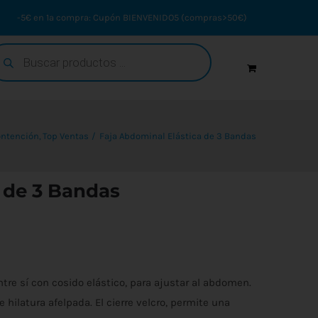
-5€ en 1ª compra: Cupón BIENVENIDO5 (compras>50€)
squeda
oductos
ontención
Top Ventas
Faja Abdominal Elástica de 3 Bandas
 de 3 Bandas
tre sí con cosido elástico, para ajustar al abdomen.
hilatura afelpada. El cierre velcro, permite una