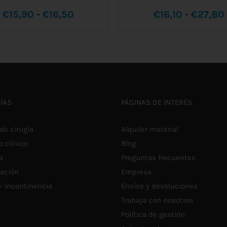
Rango
€
15,90
-
€
16,50
€
16,10
-
€
27,80
ESTE
E
de
LECCIONAR OPCIONES
/
SELECCIONAR OPCIONES
PRODUCTO
P
DETALLES
DETALLES
TIENE
T
precios:
MÚLTIPLES
M
VARIANTES.
V
desde
LAS
L
OPCIONES
O
€15,90
SE
S
ÍAS
PÁGINAS DE INTERÉS
PUEDEN
P
hasta
ELEGIR
E
EN
E
€16,50
de cirugía
Alquiler material
LA
L
PÁGINA
P
o clínico
Blog
DE
D
a
Preguntas frecuentes
PRODUCTO
P
tación
Empresa
 – Incontinencia
Envíos y devoluciones
Trabaja con nosotros
Política de gestión