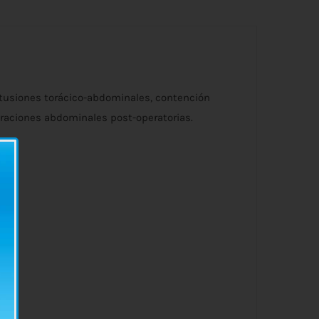
ontusiones torácico-abdominales, contención
traciones abdominales post-operatorias.