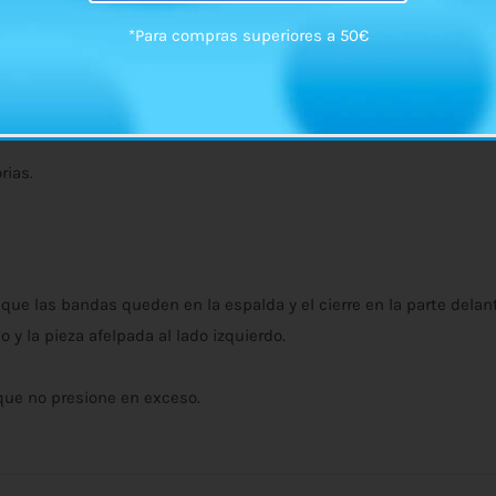
*Para compras superiores a 50€
rias.
ue las bandas queden en la espalda y el cierre en la parte delant
o y la pieza afelpada al lado izquierdo.
que no presione en exceso.