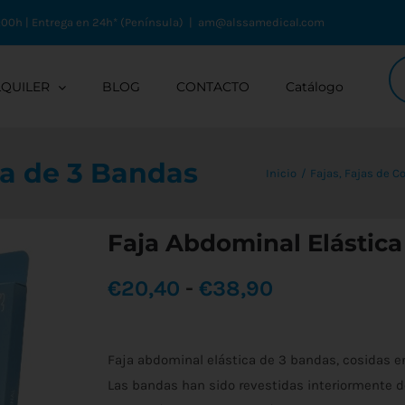
:00h | Entrega en 24h* (Península)
|
am@alssamedical.com
Bú
de
LQUILER
BLOG
CONTACTO
Catálogo
pr
ca de 3 Bandas
Inicio
Fajas
Fajas de C
Faja Abdominal Elástica
Rango
€
20,40
-
€
38,90
de
Faja abdominal elástica de 3 bandas, cosidas en
precios:
Las bandas han sido revestidas interiormente de 