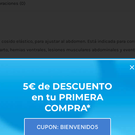
oraciones (0)
n cosido elástico, para ajustar al abdomen. Está indicada para c
arto, hernias ventrales, lesiones musculares abdominales y even
5€ de DESCUENTO
en tu PRIMERA
án
COMPRA*
CUPON: BIENVENIDO5