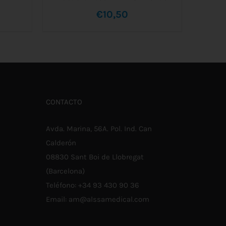
Rango
€
10,50
STE
de
/
AÑADIR AL CARRITO
/
DETALLES
RODUCTO
IENE
precios:
ÚLTIPLES
ARIANTES.
desde
AS
PCIONES
€16,10
E
CONTACTO
UEDEN
hasta
LEGIR
N
€27,80
Avda. Marina, 56A. Pol. Ind. Can
A
ÁGINA
Calderón
E
08830 Sant Boi de Llobregat
RODUCTO
(Barcelona)
Teléfono:
+34 93 430 90 36
Email:
am@alssamedical.com