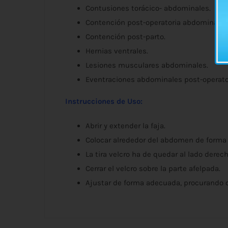
Contusiones torácico- abdominales.
Contención post-operatoria abdominal.
Contención post-parto.
Hernias ventrales.
Lesiones musculares abdominales.
Eventraciones abdominales post-operato
Instrucciones de Uso:
Abrir y extender la faja.
Colocar alrededor del abdomen de forma q
La tira velcro ha de quedar al lado derech
Cerrar el velcro sobre la parte afelpada.
Ajustar de forma adecuada, procurando 