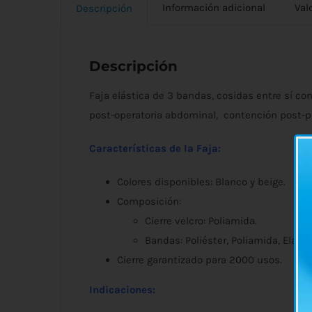
Información adicional
Val
Descripción
Descripción
Faja elástica de 3 bandas, cosidas entre sí co
post-operatoria abdominal, contención post-p
Características de la Faja:
Colores disponibles: Blanco y beige.
Composición:
Cierre velcro: Poliamida.
Bandas: Poliéster, Poliamida, Elast
Cierre garantizado para 2000 usos.
Indicaciones: