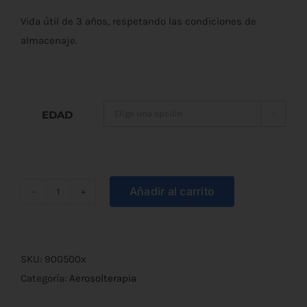
Vida útil de 3 años, respetando las condiciones de
almacenaje.
EDAD

Añadir al carrito
Gafas
Nasales
de
Oxígeno
SKU:
900500x
cantidad
Categoría:
Aerosolterapia