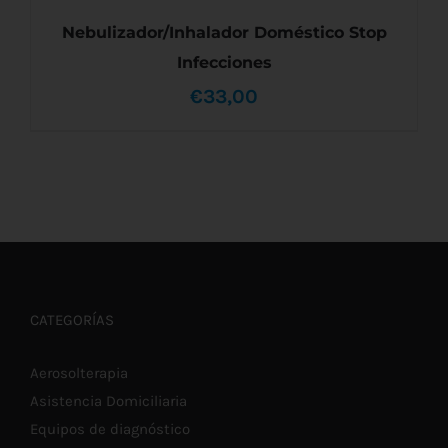
Nebulizador/Inhalador Doméstico Stop
Infecciones
€
33,00
AÑADIR AL CARRITO
/
DETALLES
CATEGORÍAS
Aerosolterapia
Asistencia Domiciliaria
Equipos de diagnóstico