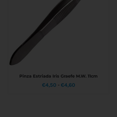
LAS
OPCIONES
SE
PUEDEN
ELEGIR
EN
LA
PÁGINA
DE
PRODUCTO
Pinza Estriada Iris Graefe M.W. 11cm
Rango
€
4,50
-
€
4,60
de
precios:
desde