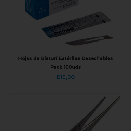
Hojas de Bisturí Estériles Desechables
Pack 100uds
€
15,00
ESTE
SELECCIONAR OPCIONES
/
DETALLES
PRODUCTO
TIENE
MÚLTIPLES
VARIANTES.