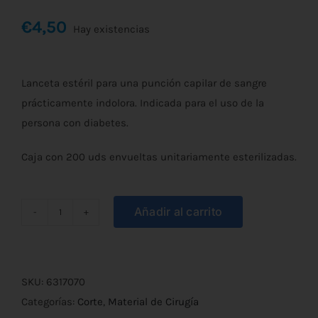
€
4,50
Hay existencias
Lanceta estéril para una punción capilar de sangre
prácticamente indolora. Indicada para el uso de la
persona con diabetes.
Caja con 200 uds envueltas unitariamente esterilizadas.
Añadir al carrito
Lancetas
Estériles
Pack
200uds
SKU:
6317070
cantidad
Categorías:
Corte
,
Material de Cirugía