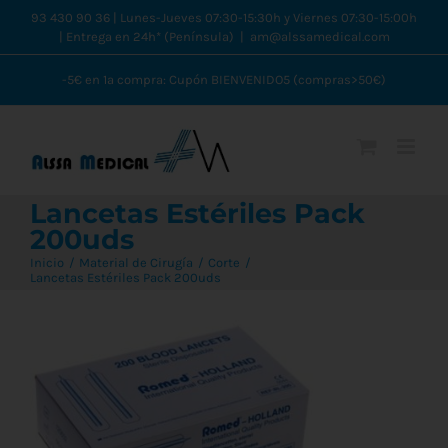
Saltar
93 430 90 36 | Lunes-Jueves 07:30-15:30h y Viernes 07:30-15:00h
| Entrega en 24h* (Península)
|
am@alssamedical.com
al
contenido
-5€ en 1ª compra: Cupón BIENVENIDO5 (compras>50€)
Lancetas Estériles Pack
200uds
Inicio
Material de Cirugía
Corte
Lancetas Estériles Pack 200uds