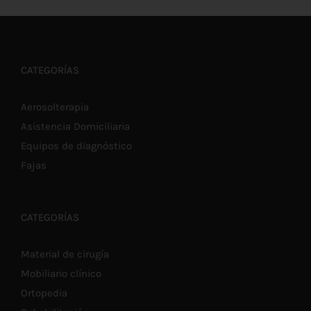
ESTE
SELECCIONAR OPCIONES
/
DETALLES
PRODUCTO
€4,50
TIENE
MÚLTIPLES
hasta
VARIANTES.
LAS
€4,60
CATEGORÍAS
OPCIONES
SE
PUEDEN
Aerosolterapia
ELEGIR
Asistencia Domiciliaria
EN
LA
Equipos de diagnóstico
PÁGINA
DE
Fajas
PRODUCTO
CATEGORÍAS
Material de cirugía
Mobiliario clínico
Ortopedia