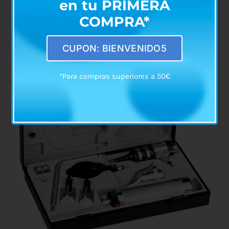
en tu PRIMERA
Compresor de Vena Ri-Clip Ref. LF5000
COMPRA*
€
20,20
CUPON: BIENVENIDO5
*Para compras superiores a 50€
AÑADIR AL CARRITO
/
DETALLES