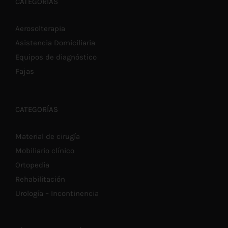
€15,80
CATEGORÍAS
OPCIONES
SE
PUEDEN
Aerosolterapia
ELEGIR
Asistencia Domiciliaria
EN
LA
Equipos de diagnóstico
PÁGINA
DE
Fajas
PRODUCTO
CATEGORÍAS
Material de cirugía
Mobiliario clínico
Ortopedia
Rehabilitación
Urología – Incontinencia