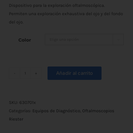
Dispositivo para la exploración oftalmoscópica.
Permiten una exploración exhaustiva del ojo y del fondo
del ojo.
Color

Añadir al carrito
Oftalmoscopio
E-
Scope
Luz
SKU:
630701x
de
Categorías:
Equipos de Diagnóstico
,
Oftalmoscopios
Xenón
Riester
cantidad