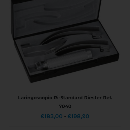
Laringoscopio Ri-Standard Riester Ref.
7040
Rango
€
183,00
-
€
198,90
de