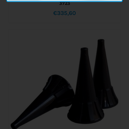
3723
€
335,60
AÑADIR AL CARRITO
/
DETALLES