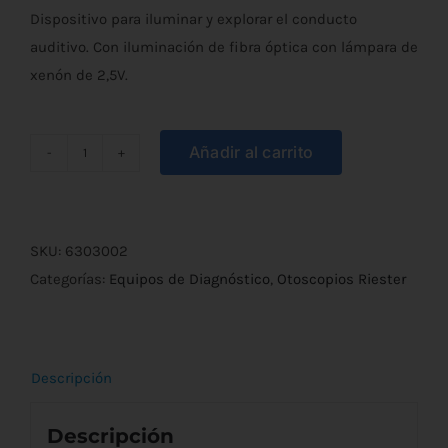
Dispositivo para iluminar y explorar el conducto
auditivo. Con iluminación de fibra óptica con lámpara de
xenón de 2,5V.
Añadir al carrito
Otoscopio
Riester
Ri-
Scope
SKU:
6303002
L3
Categorías:
Equipos de Diagnóstico
,
Otoscopios Riester
Ref.
3701
cantidad
Descripción
Descripción