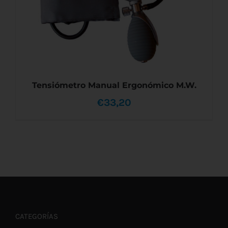
PÁGINA
DE
PRODUCTO
Tensiómetro Manual Ergonómico M.W.
€
33,20
AÑADIR AL CARRITO
/
DETALLES
CATEGORÍAS