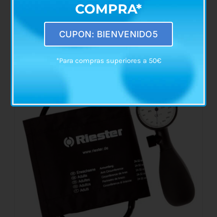
COMPRA*
Estetoscopio Pinard de Aluminio
€
7,10
CUPON: BIENVENIDO5
*Para compras superiores a 50€
AÑADIR AL CARRITO
/
DETALLES