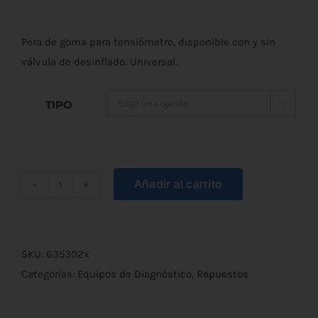
de
Pera de goma para tensiómetro, disponible con y sin
precios:
válvula de desinflado. Universal.
desde
TIPO
€2,90

hasta
€5,10
Añadir al carrito
Pera
para
Tensiómetro
cantidad
SKU:
635302x
Categorías:
Equipos de Diagnóstico
,
Repuestos