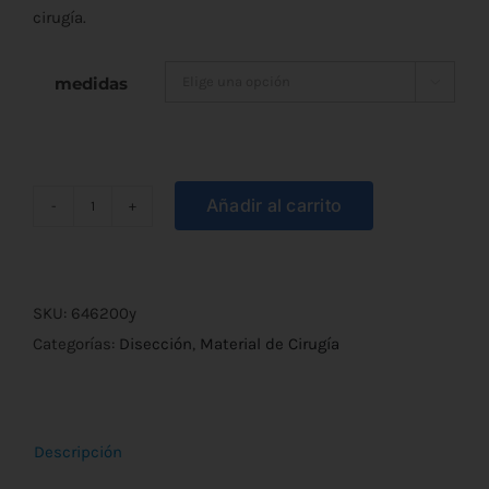
desde
cirugía.
€2,00
medidas

hasta
€4,20
Añadir al carrito
Pinza
Disección
Sin
Diente
SKU:
646200y
cantidad
Categorías:
Disección
,
Material de Cirugía
Descripción