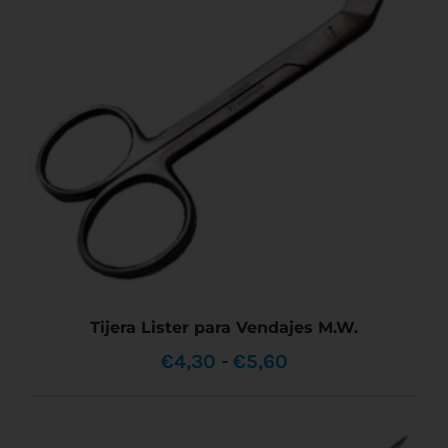
TIENE
MÚLTIPLES
hasta
VARIANTES.
LAS
€3,20
OPCIONES
SE
PUEDEN
ELEGIR
EN
LA
PÁGINA
DE
PRODUCTO
Tijera Lister para Vendajes M.W.
Rango
€
4,30
-
€
5,60
de
precios: