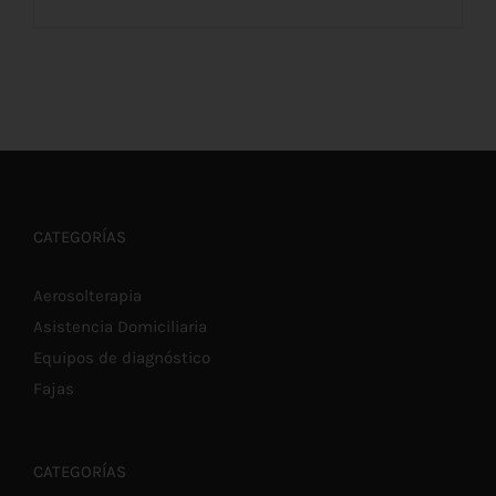
ESTE
SELECCIONAR OPCIONES
/
DETALLES
PRODUCTO
TIENE
MÚLTIPLES
VARIANTES.
LAS
OPCIONES
SE
CATEGORÍAS
PUEDEN
ELEGIR
EN
Aerosolterapia
LA
Asistencia Domiciliaria
PÁGINA
DE
Equipos de diagnóstico
PRODUCTO
Fajas
CATEGORÍAS