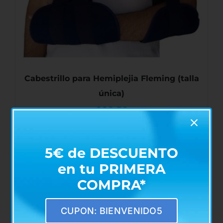
Cabestrillo para Hemiplejia Fleming (talla
única)
€
26,50
5€ de DESCUENTO
AÑADIR AL CARRITO
/
DETALLES
en tu PRIMERA
COMPRA*
CUPON: BIENVENIDO5