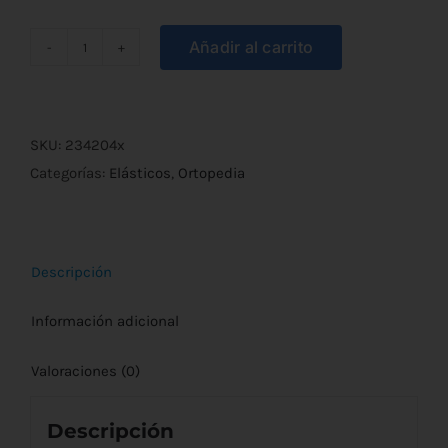
Añadir al carrito
Rodillera
Elástica
de
Compresión
SKU:
234204x
cantidad
Categorías:
Elásticos
,
Ortopedia
Descripción
Información adicional
Valoraciones (0)
Descripción