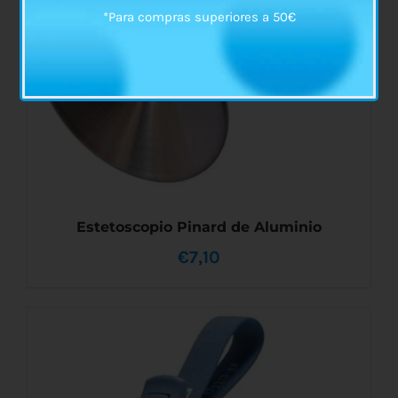
*Para compras superiores a 50€
Estetoscopio Pinard de Aluminio
€
7,10
AÑADIR AL CARRITO
/
DETALLES