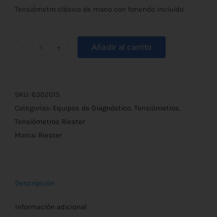
Tensiómetro clásico de mano con fonendo incluido.
Añadir al carrito
Tensiómetro
Sanaphon-
N
Ref.
SKU:
6302015
1442
Categorías:
Equipos de Diagnóstico
,
Tensiómetros
,
cantidad
Tensiómetros Riester
Marca:
Riester
Descripción
Información adicional