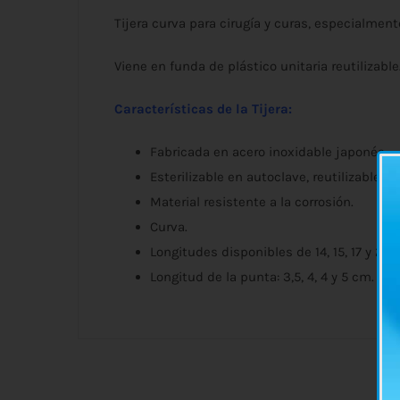
Tijera curva para cirugía y curas, especialment
Viene en funda de plástico unitaria reutilizable
Características de la Tijera:
Fabricada en acero inoxidable japonés.
Esterilizable en autoclave, reutilizable.
Material resistente a la corrosión.
Curva.
Longitudes disponibles de 14, 15, 17 y 23 
Longitud de la punta: 3,5, 4, 4 y 5 cm.