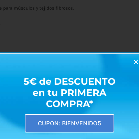
e para músculos y tejidos fibrosos.
.
5€ de DESCUENTO
cm.
en tu PRIMERA
COMPRA*
CUPON: BIENVENIDO5