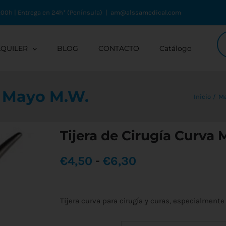
:00h | Entrega en 24h* (Península)
|
am@alssamedical.com
Bú
de
LQUILER
BLOG
CONTACTO
Catálogo
pr
a Mayo M.W.
Inicio
Ma
Tijera de Cirugía Curva
Rango
€
4,50
-
€
6,30
de
Tijera curva para cirugía y curas, especialmente
precios: