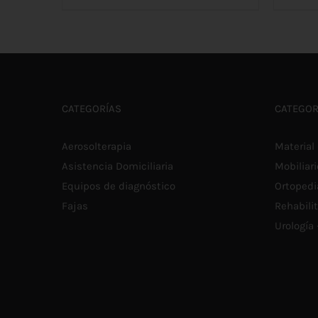
SE
AÑADIR AL CARRITO
/
DETALLES
CATEGORÍAS
CATEGOR
Aerosolterapia
Material 
Asistencia Domiciliaria
Mobiliari
Equipos de diagnóstico
Ortopedi
Fajas
Rehabili
Urología