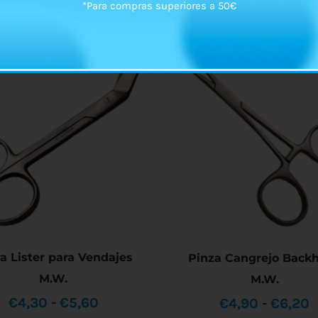
*Para compras superiores a 50€
ra Lister para Vendajes
Pinza Cangrejo Back
M.W.
M.W.
Rango
R
€
4,30
-
€
5,60
€
4,90
-
€
6,20