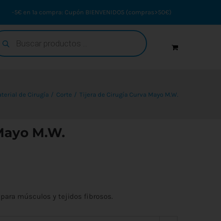
-5€ en 1ª compra: Cupón BIENVENIDO5 (compras>50€)
squeda
oductos
terial de Cirugía
Corte
Tijera de Cirugía Curva Mayo M.W.
 Mayo M.W.
 para músculos y tejidos fibrosos.