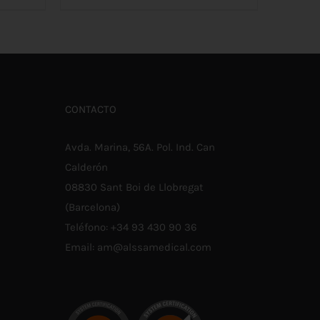
STE
e
/
AÑADIR AL CARRITO
/
DETALLES
RODUCTO
IENE
recios:
ÚLTIPLES
ARIANTES.
esde
AS
PCIONES
4,90
E
CONTACTO
UEDEN
asta
LEGIR
N
6,20
Avda. Marina, 56A. Pol. Ind. Can
A
ÁGINA
Calderón
E
08830 Sant Boi de Llobregat
RODUCTO
(Barcelona)
Teléfono:
+34 93 430 90 36
Email:
am@alssamedical.com