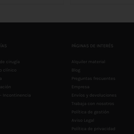
ESTE
E
de
d
LECCIONAR OPCIONES
/
SELECCIONAR OPCIONES
PRODUCTO
P
DETALLES
DETALLES
TIENE
T
precios:
p
MÚLTIPLES
M
VARIANTES.
V
desde
d
LAS
L
OPCIONES
O
€4,30
€
SE
S
ÍAS
PÁGINAS DE INTERÉS
PUEDEN
P
hasta
h
ELEGIR
E
EN
E
€5,60
€
de cirugía
Alquiler material
LA
L
PÁGINA
P
o clínico
Blog
DE
D
PRODUCTO
a
Preguntas frecuentes
P
tación
Empresa
 – Incontinencia
Envíos y devoluciones
Trabaja con nosotros
Política de gestión
Aviso Legal
Política de privacidad