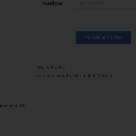
desde
medidas
€4,50
hasta
Añadir al carrito
€6,30
Tijera
de
Cirugía
Curva
SKU:
646606x
Mayo
Categorías:
Corte
,
Material de Cirugía
M.W.
cantidad
oraciones (0)