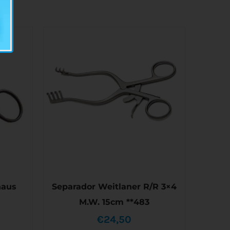
haus
Separador Weitlaner R/R 3×4
M.W. 15cm **483
ango
€
24,50