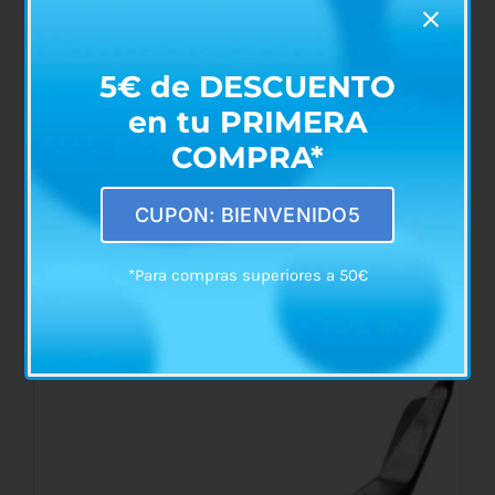
SE
PUEDEN
ELEGIR
EN
5€ de DESCUENTO
LA
en tu PRIMERA
PÁGINA
DE
COMPRA*
PRODUCTO
CUPON: BIENVENIDO5
Pinza para Depilación M.W.
*Para compras superiores a 50€
€
1,20
AÑADIR AL CARRITO
/
DETALLES