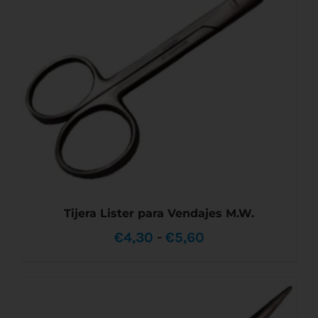
Tijera Lister para Vendajes M.W.
Rango
€
4,30
-
€
5,60
de
precios:
desde