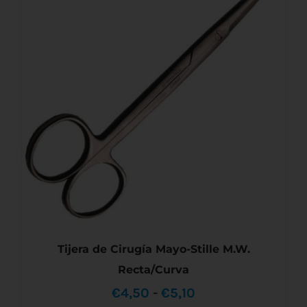
ESTE
SELECCIONAR OPCIONES
/
DETALLES
PRODUCTO
€4,30
TIENE
MÚLTIPLES
hasta
VARIANTES.
LAS
€5,60
OPCIONES
SE
PUEDEN
ELEGIR
EN
LA
PÁGINA
DE
PRODUCTO
Tijera de Cirugía Mayo-Stille M.W.
Recta/Curva
Rango
€
4,50
-
€
5,10