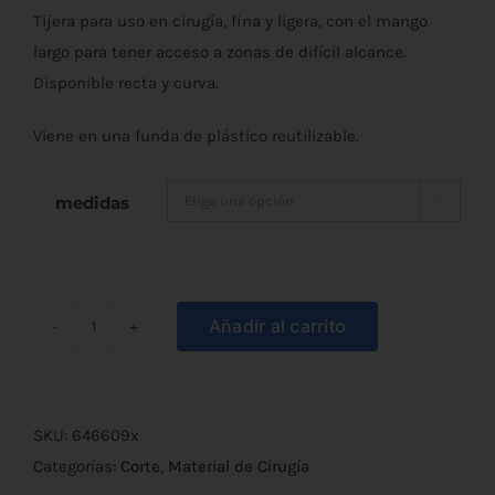
Tijera para uso en cirugía, fina y ligera, con el mango
precios:
largo para tener acceso a zonas de difícil alcance.
desde
Disponible recta y curva.
€5,10
Viene en una funda de plástico reutilizable.
hasta
medidas

€6,00
Añadir al carrito
Tijera
de
Cirugía
Metzenbaum
SKU:
646609x
Recta/Curva
Categorías:
Corte
,
Material de Cirugía