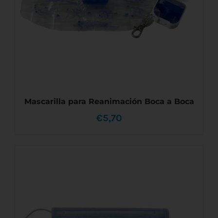
PUEDEN
ELEGIR
EN
LA
PÁGINA
DE
PRODUCTO
Mascarilla para Reanimación Boca a Boca
€
5,70
AÑADIR AL CARRITO
/
DETALLES