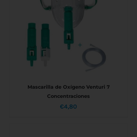
VARIANTES.
LAS
OPCIONES
SE
PUEDEN
ELEGIR
EN
LA
PÁGINA
DE
PRODUCTO
Mascarilla de Oxígeno Venturi 7
Concentraciones
€
4,80
AÑADIR AL CARRITO
/
DETALLES