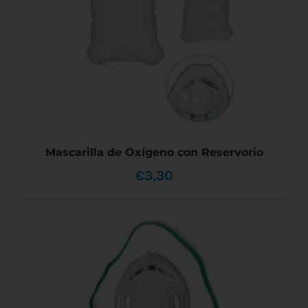
PUEDEN
ELEGIR
EN
LA
PÁGINA
DE
PRODUCTO
Mascarilla de Oxígeno con Reservorio
€
3,30
ESTE
SELECCIONAR OPCIONES
/
DETALLES
PRODUCTO
TIENE
MÚLTIPLES