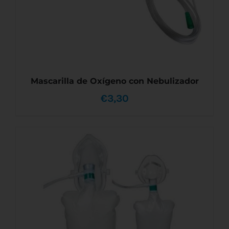
LA
PÁGINA
DE
PRODUCTO
Mascarilla de Oxígeno con Nebulizador
€
3,30
ESTE
SELECCIONAR OPCIONES
/
DETALLES
PRODUCTO
TIENE
MÚLTIPLES
VARIANTES.
LAS
OPCIONES
SE