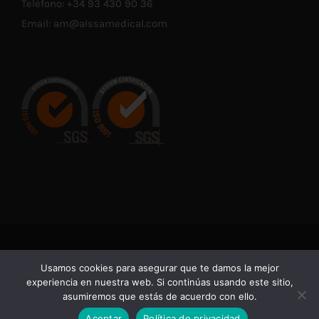
Teléfono:
+34 93 430 90 36
Email:
am@alssamedical.com
© Copyright 2021 -
2026 | En cumplimiento con las normativas
Usamos cookies para asegurar que te damos la mejor
vigentes de Productos Sanitarios, advertimos de que la
experiencia en nuestra web. Si continúas usando este sitio,
información contenida en esta web está dirigida
asumiremos que estás de acuerdo con ello.
exclusivamente a profesionales sanitarios.
Aceptar
Política de privacidad