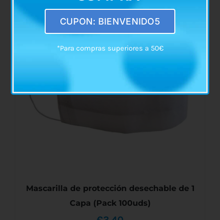
AÑADIR AL CARRITO
/
DETALLES
CUPON: BIENVENIDO5
*Para compras superiores a 50€
Mascarilla de protección desechable de 1
Capa (Pack 100uds)
€
3,40