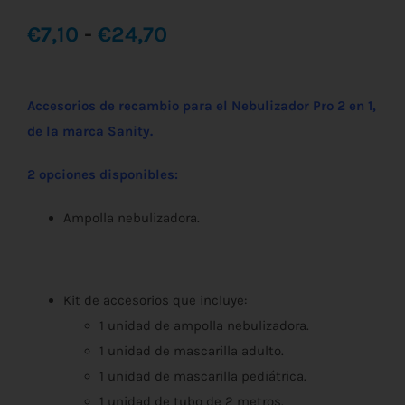
Rango
€
7,10
-
€
24,70
de
Accesorios de recambio para el Nebulizador Pro 2 en 1,
precios:
de la marca Sanity.
desde
2 opciones disponibles:
€7,10
Ampolla nebulizadora.
hasta
€24,70
Kit de accesorios que incluye:
1 unidad de ampolla nebulizadora.
1 unidad de mascarilla adulto.
1 unidad de mascarilla pediátrica.
1 unidad de tubo de 2 metros.