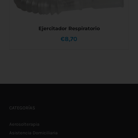
Ejercitador Respiratorio
€
8,70
AÑADIR AL CARRITO
/
DETALLES
CATEGORÍAS
Aerosolterapia
Asistencia Domiciliaria