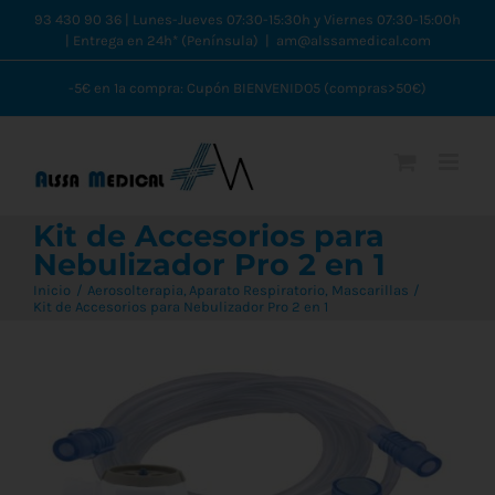
Saltar
93 430 90 36 | Lunes-Jueves 07:30-15:30h y Viernes 07:30-15:00h
| Entrega en 24h* (Península)
|
am@alssamedical.com
al
contenido
-5€ en 1ª compra: Cupón BIENVENIDO5 (compras>50€)
Kit de Accesorios para
Nebulizador Pro 2 en 1
Inicio
Aerosolterapia
Aparato Respiratorio
Mascarillas
Kit de Accesorios para Nebulizador Pro 2 en 1