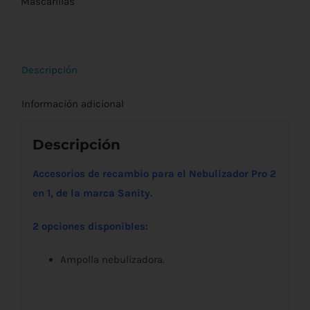
Pro
Mascarillas
2
en
1
Descripción
cantidad
Información adicional
Descripción
Accesorios de recambio para el Nebulizador Pro 2
en 1, de la marca Sanity.
2 opciones disponibles:
Ampolla nebulizadora.