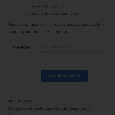
1 unidad de boquilla.
1 unidad de adaptador nasal.
Puede comprarse sólo la ampolla nebulizadora suelta, o
se puede comprar el kit completo.
medidas

Añadir al carrito
Kit
de
Accesorios
para
SKU:
900284v
Nebulizador
Categorías:
Aerosolterapia
,
Aparato Respiratorio
,