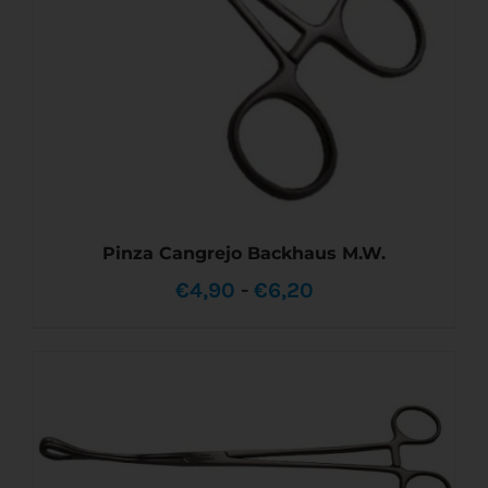
Pinza Cangrejo Backhaus M.W.
Rango
€
4,90
-
€
6,20
de
precios:
desde
ESTE
SELECCIONAR OPCIONES
/
DETALLES
PRODUCTO
€4,90
TIENE
MÚLTIPLES