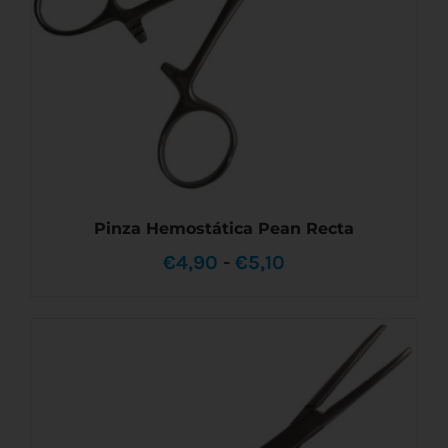
LA
PÁGINA
DE
PRODUCTO
Pinza Hemostática Pean Recta
Rango
€
4,90
-
€
5,10
de
precios:
desde
ESTE
SELECCIONAR OPCIONES
/
DETALLES
PRODUCTO
€4,90
TIENE
MÚLTIPLES
hasta