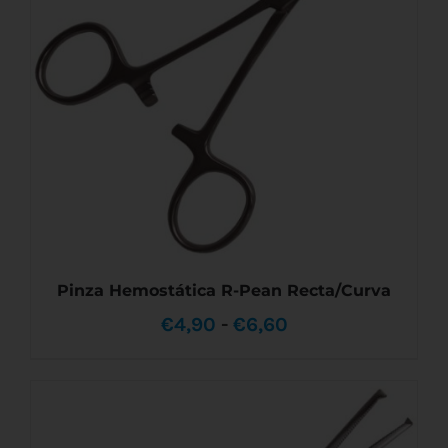
VARIANTES.
LAS
€5,10
OPCIONES
SE
PUEDEN
ELEGIR
EN
LA
PÁGINA
DE
PRODUCTO
Pinza Hemostática R-Pean Recta/Curva
Rango
€
4,90
-
€
6,60
de
precios:
desde