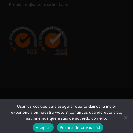
Email:
am@alssamedical.com
© Copyright 2021 -
2026 | En cumplimiento con las normativas
Usamos cookies para asegurar que te damos la mejor
vigentes de Productos Sanitarios, advertimos de que la
experiencia en nuestra web. Si continúas usando este sitio,
información contenida en esta web está dirigida
asumiremos que estás de acuerdo con ello.
exclusivamente a profesionales sanitarios.
Aceptar
Política de privacidad