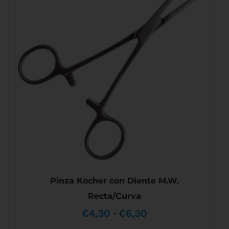
ESTE
SELECCIONAR OPCIONES
/
DETALLES
PRODUCTO
€4,90
TIENE
MÚLTIPLES
hasta
VARIANTES.
LAS
€6,60
OPCIONES
SE
PUEDEN
ELEGIR
EN
LA
PÁGINA
DE
PRODUCTO
Pinza Kocher con Diente M.W.
Recta/Curva
Rango
€
4,30
-
€
6,30