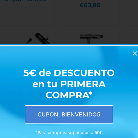
AÑADIR AL CARRITO
VARIANTES.
€
63,80
/
DETALLES
LAS
de
OPCIONES
SE
precios:
PUEDEN
ELEGIR
desde
EN
LA
€4,50
PÁGINA
DE
hasta
PRODUCTO
€29,70
5€ de DESCUENTO
en tu PRIMERA
COMPRA*
Martillo de
Martillo de
Reflejos para
Reflejos Buck
CUPON: BIENVENIDO5
AÑADIR AL CARRITO
AÑADIR AL CARRITO
Veterinaria
M.W. *15-AC
/
DETALLES
/
DETALLES
€
22,20
€
7,70
*Para compras superiores a 50€