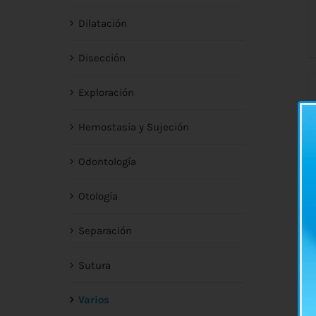
Dilatación
Disección
Exploración
Hemostasia y Sujeción
Odontología
Otología
Separación
Sutura
Varios