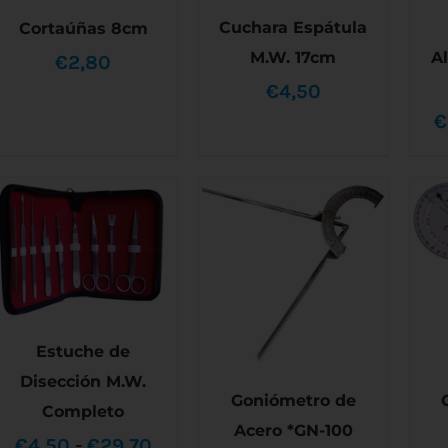
Cuchara Espátula
Cortaúñas 8cm
M.W. 17cm
A
€
2,80
AÑADIR AL CARRITO
AÑADIR AL CARRITO
€
4,50
/
DETALLES
/
DETALLES
€
Estuche de
SELECCIONAR
Disección M.W.
ESTE
OPCIONES
/
Goniómetro de
PRODUCTO
DETALLES
Completo
TIENE
Acero *GN-100
MÚLTIPLES
Rango
€
4,50
-
€
29,70