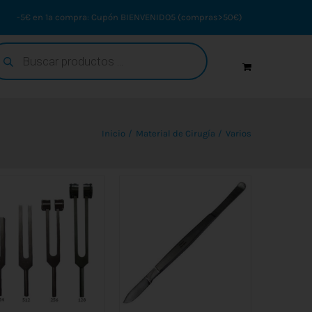
-5€ en 1ª compra: Cupón BIENVENIDO5 (compras>50€)
squeda
oductos
Inicio
Material de Cirugía
Varios