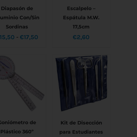
Diapasón de
Escalpelo –
luminio Con/Sin
Espátula M.W.
SELECCIONAR
AÑADIR AL CARRITO
Sordinas
17,5cm
ESTE
OPCIONES
/
/
DETALLES
PRODUCTO
DETALLES
Rango
15,50
-
€
17,50
€
2,60
TIENE
MÚLTIPLES
de
VARIANTES.
LAS
precios:
OPCIONES
SE
desde
PUEDEN
ELEGIR
€15,50
EN
LA
hasta
PÁGINA
DE
€17,50
PRODUCTO
Goniómetro de
Kit de Disección
Plástico 360º
para Estudiantes