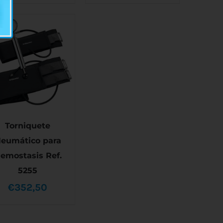
Torniquete
eumático para
AÑADIR AL CARRITO
emostasis Ref.
/
DETALLES
5255
€
352,50