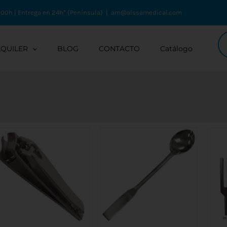
:00h | Entrega en 24h* (Península)
|
am@alssamedical.com
Bú
de
LQUILER
BLOG
CONTACTO
Catálogo
pr