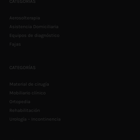
€72,10
SE
CATEGORÍAS
PUEDEN
ELEGIR
EN
Aerosolterapia
LA
Asistencia Domiciliaria
PÁGINA
DE
Equipos de diagnóstico
PRODUCTO
Fajas
CATEGORÍAS
Material de cirugía
Mobiliario clínico
Ortopedia
Rehabilitación
Urología – Incontinencia