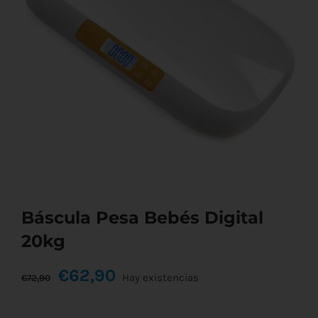
Báscula Pesa Bebés Digital
20kg
El
El
€
62,90
Hay existencias
€
72,90
precio
precio