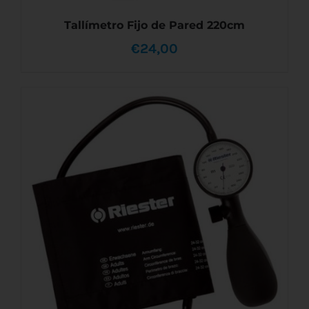
Tallímetro Fijo de Pared 220cm
€
24,00
AÑADIR AL CARRITO
/
DETALLES