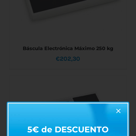
Báscula Electrónica Máximo 250 kg
€
202,30
AÑADIR AL CARRITO
/
DETALLES
5€ de DESCUENTO