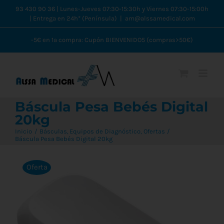
Saltar
93 430 90 36 | Lunes-Jueves 07:30-15:30h y Viernes 07:30-15:00h
| Entrega en 24h* (Península)
|
am@alssamedical.com
al
contenido
-5€ en 1ª compra: Cupón BIENVENIDO5 (compras>50€)
Báscula Pesa Bebés Digital
20kg
Inicio
Básculas
Equipos de Diagnóstico
Ofertas
Báscula Pesa Bebés Digital 20kg
Oferta