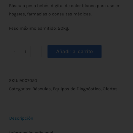
Báscula pesa bebés digital de color blanco para uso en
original
actual
hogares, farmacias o consultas médicas.
era:
es:
Peso máximo admitido: 20kg.
€72,90.
€62,90.
Añadir al carrito
Báscula
Pesa
Bebés
Digital
SKU:
9007050
20kg
Categorías:
Básculas
,
Equipos de Diagnóstico
,
Ofertas
cantidad
Descripción
Información adicional