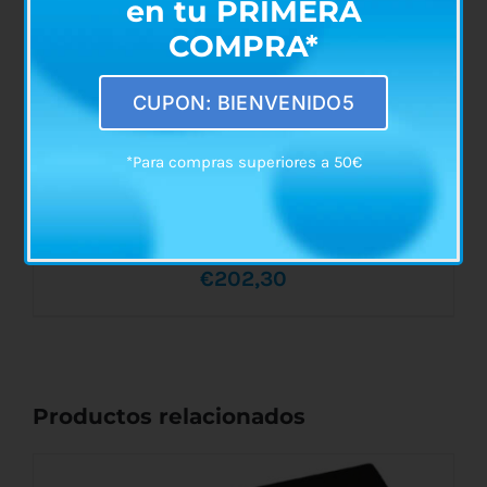
en tu PRIMERA
COMPRA*
CUPON: BIENVENIDO5
*Para compras superiores a 50€
Báscula Electrónica Máximo 250 kg
€
202,30
Productos relacionados
AÑADIR AL CARRITO
/
DETALLES