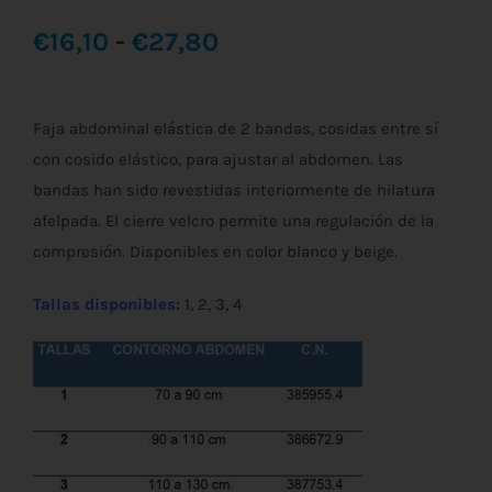
Rango
€
16,10
-
€
27,80
de
Faja abdominal elástica de 2 bandas, cosidas entre sí
precios:
con cosido elástico, para ajustar al abdomen. Las
desde
bandas han sido revestidas interiormente de hilatura
afelpada. El cierre velcro permite una regulación de la
€16,10
compresión. Disponibles en color blanco y beige.
hasta
Tallas disponibles:
1, 2, 3, 4
€27,80