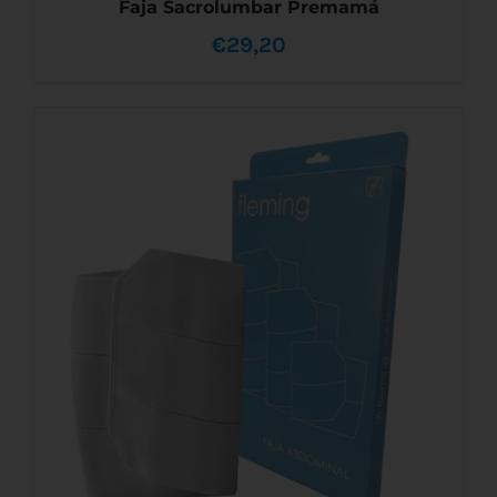
Faja Sacrolumbar Premamá
€
29,20
AÑADIR AL CARRITO
/
DETALLES