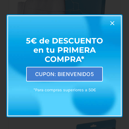
5€ de DESCUENTO
en tu PRIMERA
COMPRA*
CUPON: BIENVENIDO5
Faja Abdominal Elástica de 4 o 5 Bandas
*Para compras superiores a 50€
Rango
€
27,20
-
€
48,50
de
precios:
desde