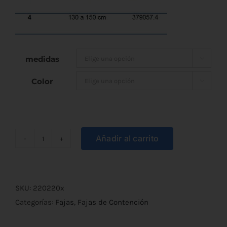
medidas

Color

Añadir al carrito
Faja
Abdominal
Elástica
de
SKU:
220220x
2
Categorías:
Fajas
,
Fajas de Contención
Bandas