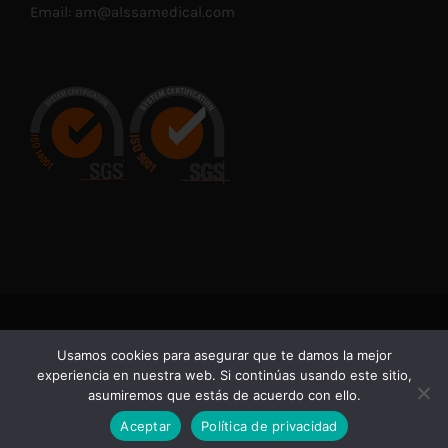
Email:
am@alssamedical.com
© Copyright 2021 -
2026 | En cumplimiento con las normativas
Usamos cookies para asegurar que te damos la mejor
vigentes de Productos Sanitarios, advertimos de que la
experiencia en nuestra web. Si continúas usando este sitio,
información contenida en esta web está dirigida
asumiremos que estás de acuerdo con ello.
exclusivamente a profesionales sanitarios.
Aceptar
Política de privacidad