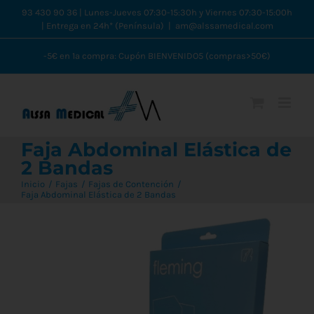
Saltar
93 430 90 36 | Lunes-Jueves 07:30-15:30h y Viernes 07:30-15:00h
| Entrega en 24h* (Península)
|
am@alssamedical.com
al
contenido
-5€ en 1ª compra: Cupón BIENVENIDO5 (compras>50€)
Faja Abdominal Elástica de
2 Bandas
Inicio
Fajas
Fajas de Contención
Faja Abdominal Elástica de 2 Bandas