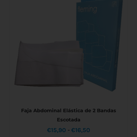
ESTE
SELECCIONAR OPCIONES
/
DETALLES
PRODUCTO
€27,20
TIENE
MÚLTIPLES
hasta
VARIANTES.
LAS
€48,50
OPCIONES
SE
PUEDEN
ELEGIR
EN
LA
PÁGINA
DE
PRODUCTO
Faja Abdominal Elástica de 2 Bandas
Escotada
Rango
€
15,90
-
€
16,50