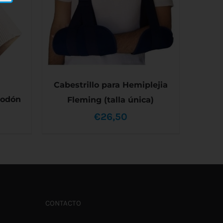
Cabestrillo para Hemiplejia
godón
Fleming (talla única)
€
26,50
STE
/
AÑADIR AL CARRITO
/
DETALLES
RODUCTO
IENE
ÚLTIPLES
ARIANTES.
AS
PCIONES
E
CONTACTO
UEDEN
LEGIR
N