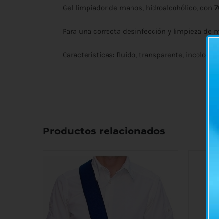
Gel limpiador de manos, hidroalcohólico, con
7
Para una correcta desinfección y limpieza de m
Características: fluido, transparente, incoloro 
Productos relacionados