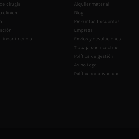
de cirugía
Alquiler material
L
P
o clínico
Blog
D
P
a
Preguntas frecuentes
tación
Empresa
 – Incontinencia
Envíos y devoluciones
Trabaja con nosotros
Política de gestión
Aviso Legal
Política de privacidad