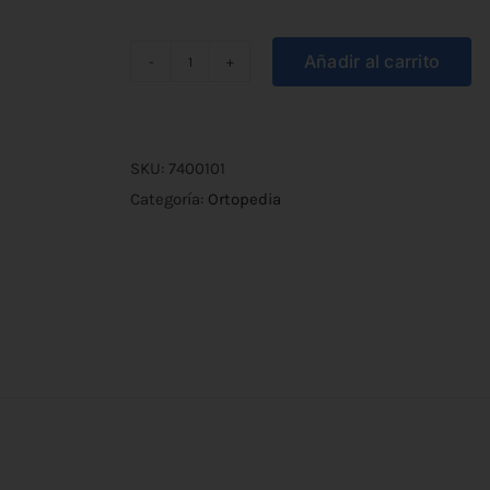
Añadir al carrito
Gel
Limpiador
de
Manos
SKU:
7400101
Hidroalcohólico
Categoría:
Ortopedia
500ml
cantidad