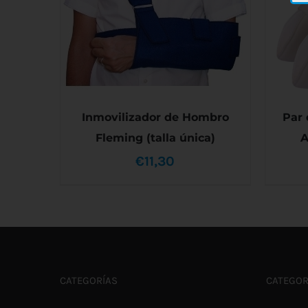
Inmovilizador de Hombro
Par 
Fleming (talla única)
A
€
11,30
AÑADIR AL CARRITO
/
DETALLES
AÑAD
CATEGORÍAS
CATEGOR