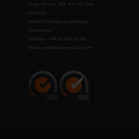
Avda. Marina, 56A. Pol. Ind. Can
A
ÁGINA
Calderón
E
RODUCTO
08830 Sant Boi de Llobregat
(Barcelona)
Teléfono:
+34 93 430 90 36
Email:
am@alssamedical.com