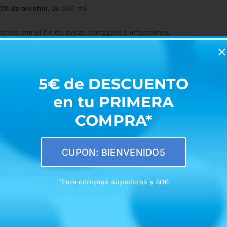
0% de alcohol
, de 500 ml.
anos con el fin de evitar contagios e infecciones.
y con aroma cítrico. Se absorbe fácilmente.
5€ de DESCUENTO
en tu PRIMERA
COMPRA*
CUPON: BIENVENIDO5
*Para compras superiores a 50€