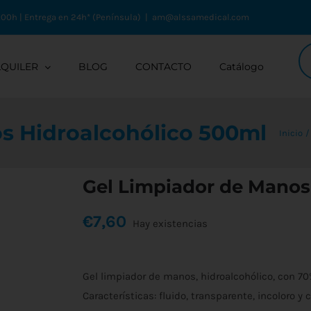
:00h | Entrega en 24h* (Península)
|
am@alssamedical.com
Bú
de
LQUILER
BLOG
CONTACTO
Catálogo
pr
s Hidroalcohólico 500ml
Inicio
Gel Limpiador de Manos
€
7,60
Hay existencias
Gel limpiador de manos, hidroalcohólico, con 70%
Características: fluido, transparente, incoloro y