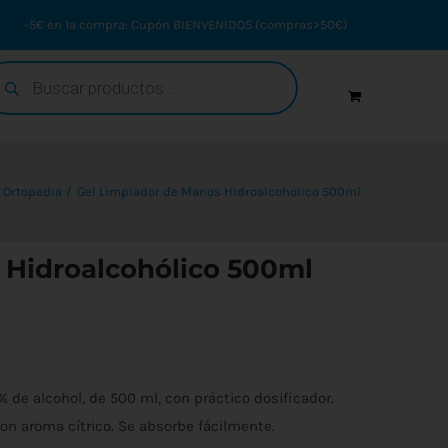
-5€ en 1ª compra: Cupón BIENVENIDO5 (compras>50€)
squeda
oductos
Ortopedia
Gel Limpiador de Manos Hidroalcohólico 500ml
 Hidroalcohólico 500ml
 de alcohol, de 500 ml, con práctico dosificador.
 con aroma cítrico. Se absorbe fácilmente.