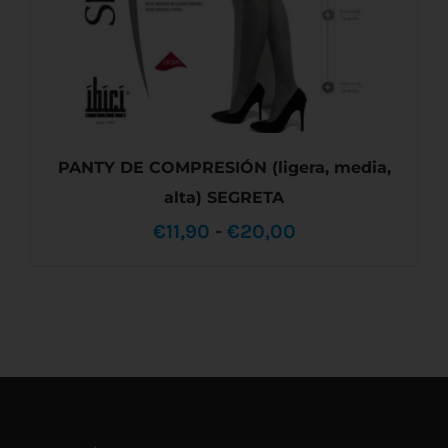
PANTY DE COMPRESIÓN (ligera, media,
alta) SEGRETA
Rango
€
11,90
-
€
20,00
de
precios:
ESTE
SELECCIONAR OPCIONES
/
DETALLES
desde
PRODUCTO
TIENE
€11,90
MÚLTIPLES
VARIANTES.
hasta
LAS
OPCIONES