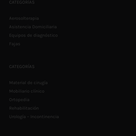
€20,00
SE
CATEGORÍAS
PUEDEN
ELEGIR
EN
Aerosolterapia
LA
Asistencia Domiciliaria
PÁGINA
DE
Equipos de diagnóstico
PRODUCTO
Fajas
CATEGORÍAS
Material de cirugía
Mobiliario clínico
Ortopedia
Rehabilitación
Urología – Incontinencia