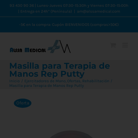
Saltar
93 430 90 36 | Lunes-Jueves 07:30-15:30h y Viernes 07:30-15:00h
| Entrega en 24h* (Península)
|
am@alssamedical.com
al
contenido
-5€ en 1ª compra: Cupón BIENVENIDO5 (compras>50€)
Masilla para Terapia de
Manos Rep Putty
Inicio
Ejercitadores de Mano
Ofertas
Rehabilitación
Masilla para Terapia de Manos Rep Putty
Oferta