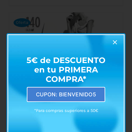
precio
precio
original
actual
Oferta
era:
es:
ESTE
SELECCIONAR OPCIONES
/
DETALLES
PRODUCTO
€7,60.
€6,50.
TIENE
MÚLTIPLES
VARIANTES.
5€ de DESCUENTO
LAS
OPCIONES
en tu PRIMERA
SE
PUEDEN
COMPRA*
ELEGIR
EN
LA
CUPON: BIENVENIDO5
PÁGINA
DE
PRODUCTO
*Para compras superiores a 50€