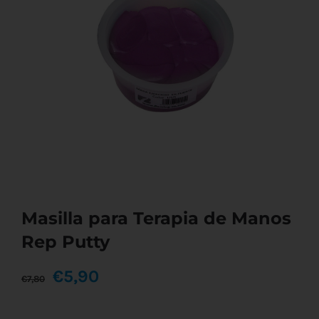
Masilla para Terapia de Manos
Rep Putty
El
El
€
5,90
€
7,80
precio
precio