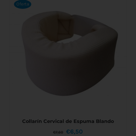
Oferta
Collarín Cervical de Espuma Blando
El
El
€
6,50
€
7,60