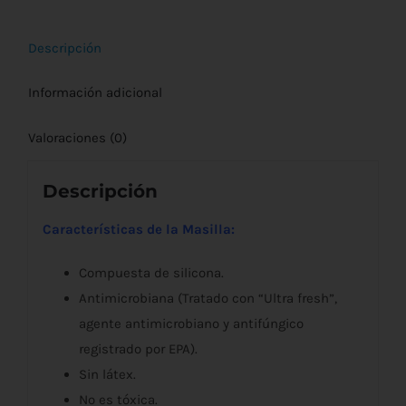
cantidad
Descripción
Información adicional
Valoraciones (0)
Descripción
Características de la Masilla:
Compuesta de silicona.
Antimicrobiana (Tratado con “Ultra fresh”,
agente antimicrobiano y antifúngico
registrado por EPA).
Sin látex.
No es tóxica.