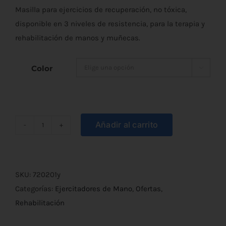
Masilla para ejercicios de recuperación, no tóxica,
original
actual
disponible en 3 niveles de resistencia, para la terapia y
era:
es:
rehabilitación de manos y muñecas.
€7,80.
€5,90.
Color

Añadir al carrito
Masilla
para
Terapia
de
SKU:
720201y
Manos
Categorías:
Ejercitadores de Mano
,
Ofertas
,
Rep
Rehabilitación
Putty