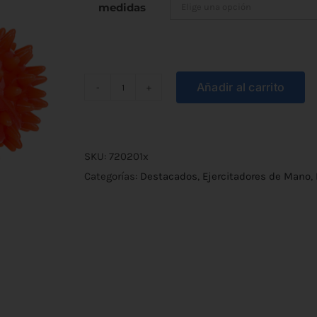
desde
medidas
€3,70
hasta
Añadir al carrito
€6,80
Pelota
de
Erizo
para
SKU:
720201x
Rehabilitación
Categorías:
Destacados
,
Ejercitadores de Mano
,
cantidad