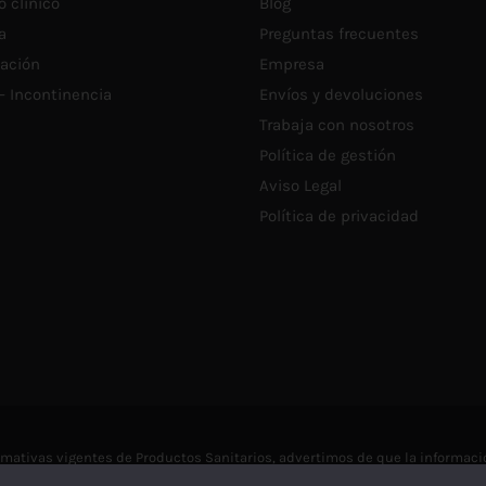
o clínico
Blog
DE
D
PRODUCTO
a
Preguntas frecuentes
P
tación
Empresa
 – Incontinencia
Envíos y devoluciones
Trabaja con nosotros
Política de gestión
Aviso Legal
Política de privacidad
ativas vigentes de Productos Sanitarios, advertimos de que la informació
profesionales sanitarios.