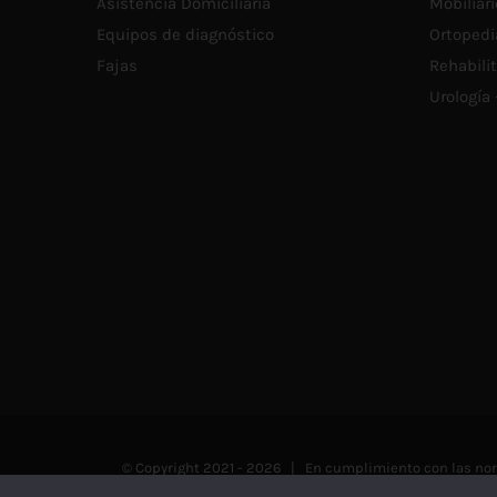
Asistencia Domiciliaria
Mobiliari
DE
Equipos de diagnóstico
Ortopedi
PRODUCTO
Fajas
Rehabili
Urología
© Copyright 2021 -
2026 | En cumplimiento con las norm