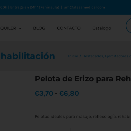
:00h | Entrega en 24h* (Península)
|
am@alssamedical.com
Bú
de
LQUILER
BLOG
CONTACTO
Catálogo
pr
ehabilitación
Inicio
Destacados
Ejercitadores 
Pelota de Erizo para Reh
Rango
€
3,70
-
€
6,80
de
Pelotas ideales para masaje, reflexología, rehabi
precios: