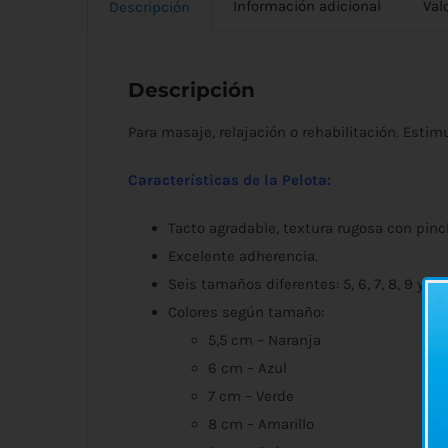
Información adicional
Val
Descripción
Descripción
Para masaje, relajación o rehabilitación. Estim
Características de la Pelota:
Tacto agradable, textura rugosa con pi
Excelente adherencia.
Seis tamaños diferentes: 5, 6, 7, 8, 9 y 10
Colores según tamaño:
5,5 cm – Naranja
6 cm – Azul
7 cm – Verde
8 cm – Amarillo