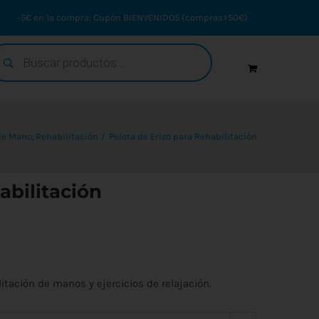
-5€ en 1ª compra: Cupón BIENVENIDO5 (compras>50€)
squeda
oductos
de Mano
Rehabilitación
Pelota de Erizo para Rehabilitación
abilitación
litación de manos y ejercicios de relajación.