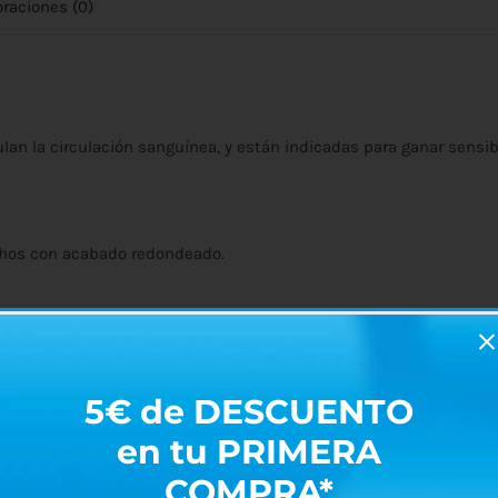
oraciones (0)
ulan la circulación sanguínea, y están indicadas para ganar sensib
nchos con acabado redondeado.
 cm.
5€ de DESCUENTO
en tu PRIMERA
COMPRA*