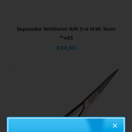
Separador Weitlaner R/R 3×4 M.W. 15cm
**483
€
24,50
AÑADIR AL CARRITO
/
DETALLES