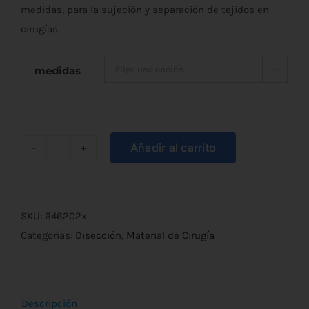
medidas, para la sujeción y separación de tejidos en
desde
cirugías.
€2,30
medidas

hasta
€3,40
Añadir al carrito
Pinza
de
Disección
con
SKU:
646202x
Diente
Categorías:
Disección
,
Material de Cirugía
cantidad
Descripción