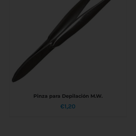
TIENE
MÚLTIPLES
hasta
VARIANTES.
LAS
€3,70
OPCIONES
SE
PUEDEN
ELEGIR
EN
LA
PÁGINA
DE
PRODUCTO
Pinza para Depilación M.W.
€
1,20