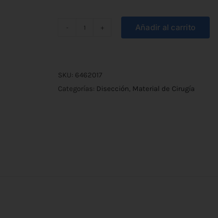
Añadir al carrito
Pinza
Disección
Curva
Punta
SKU:
6462017
Aguda
Categorías:
Disección
,
Material de Cirugía
13cm
cantidad