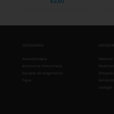
€
2,60
SE
AÑADIR AL CARRITO
/
DETALLES
CATEGORÍAS
CATEGOR
Aerosolterapia
Material 
Asistencia Domiciliaria
Mobiliari
Equipos de diagnóstico
Ortopedi
Fajas
Rehabili
Urología