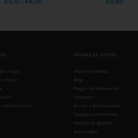
Rango
€
5,10
-
€
6,00
€
0,80
ESTE
de
LECCIONAR OPCIONES
/
AÑADIR AL CARRITO
/
DET
PRODUCTO
DETALLES
TIENE
precios:
MÚLTIPLES
VARIANTES.
desde
LAS
OPCIONES
€5,10
SE
ÍAS
PÁGINAS DE INTERÉS
PUEDEN
hasta
ELEGIR
EN
€6,00
de cirugía
Alquiler material
LA
PÁGINA
o clínico
Blog
DE
a
Preguntas frecuentes
PRODUCTO
tación
Empresa
 – Incontinencia
Envíos y devoluciones
Trabaja con nosotros
Política de gestión
Aviso Legal