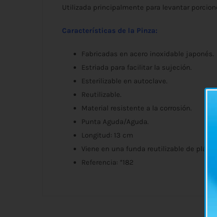
Utilizada principalmente para levantar porcione
Características de la Pinza:
Fabricadas en acero inoxidable japonés.
Estriada para facilitar la sujeción.
Esterilizable en autoclave.
Reutilizable.
Material resistente a la corrosión.
Punta Aguda/Aguda.
Longitud: 13 cm
Viene en una funda reutilizable de plásti
Referencia: *182