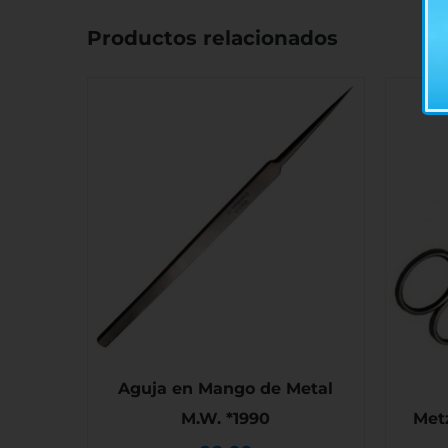
Productos relacionados
Aguja en Mango de Metal
Met
M.W. *1990