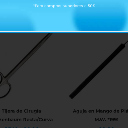
*Para compras superiores a 50€
Tijera de Cirugía
Aguja en Mango de Plá
zenbaum Recta/Curva
M.W. *1991