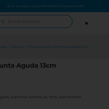
-5€ en 1ª compra: Cupón BIENVENIDO5 (compras>50€)
squeda
oductos
rugía
Disección
Pinza Disección Curva Punta Aguda 13cm
Punta Aguda 13cm
aguda, superficie estriada, de 13cm, para levantar