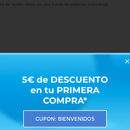
s de tejido. Viene en una funda de plástico individual.
5€ de DESCUENTO
en tu PRIMERA
co.
COMPRA*
CUPON: BIENVENIDO5