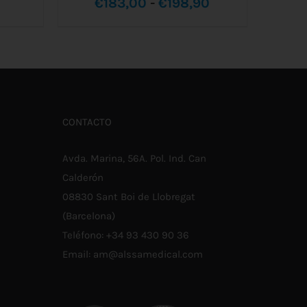
Rango
€
183,00
-
€
198,90
ESTE
de
SELECCIONAR OPCIONES
/
ALLES
PRODUCTO
DETALLES
TIENE
precios:
MÚLTIPLES
VARIANTES.
desde
LAS
OPCIONES
€183,00
SE
CONTACTO
PUEDEN
hasta
ELEGIR
EN
€198,90
Avda. Marina, 56A. Pol. Ind. Can
LA
PÁGINA
Calderón
DE
08830 Sant Boi de Llobregat
PRODUCTO
(Barcelona)
Teléfono:
+34 93 430 90 36
Email:
am@alssamedical.com