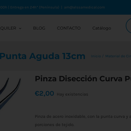
:00h | Entrega en 24h* (Península)
|
am@alssamedical.com
Bú
de
LQUILER
BLOG
CONTACTO
Catálogo
pr
 Punta Aguda 13cm
Inicio
Material de Ci
Pinza Disección Curva 
€
2,00
Hay existencias
Pinza de acero inoxidable, con la punta curva y 
porciones de tejido.