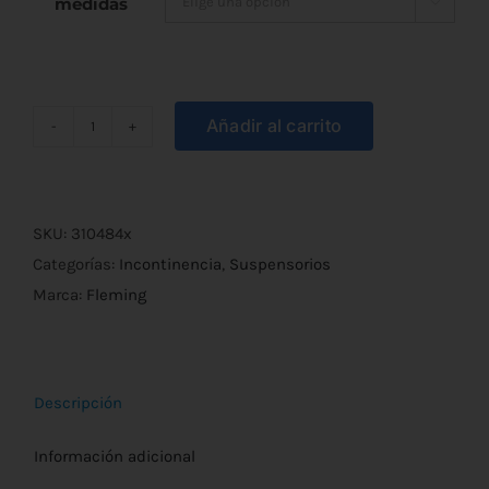
medidas

Añadir al carrito
Suspensorios
de
Algodón
cantidad
SKU:
310484x
Categorías:
Incontinencia
,
Suspensorios
Marca:
Fleming
Descripción
Información adicional