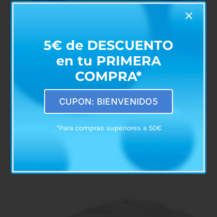
5€ de DESCUENTO
en tu PRIMERA
COMPRA*
Pesario Cuenco Uretral de Silicona
CUPON: BIENVENIDO5
€
56,50
*Para compras superiores a 50€
ESTE
SELECCIONAR OPCIONES
/
DETALLES
PRODUCTO
TIENE
MÚLTIPLES
VARIANTES.