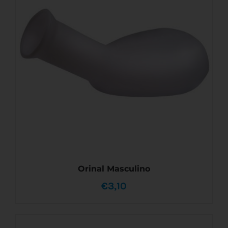
TIENE
MÚLTIPLES
VARIANTES.
LAS
OPCIONES
SE
PUEDEN
ELEGIR
EN
LA
PÁGINA
DE
PRODUCTO
Orinal Masculino
€
3,10