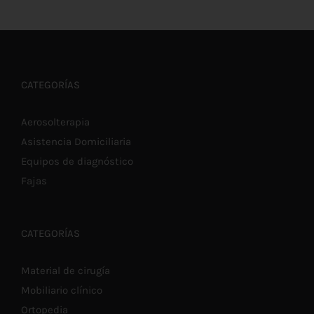
desde
ESTE
SELECCIONAR OPCIONES
/
DETALLES
PRODUCTO
€4,30
TIENE
MÚLTIPLES
hasta
VARIANTES.
LAS
€5,60
CATEGORÍAS
OPCIONES
SE
PUEDEN
Aerosolterapia
ELEGIR
Asistencia Domiciliaria
EN
LA
Equipos de diagnóstico
PÁGINA
DE
Fajas
PRODUCTO
CATEGORÍAS
Material de cirugía
Mobiliario clínico
Ortopedia