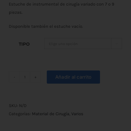
Estuche de instrumental de cirugía variado con 7 o 9
precios:
piezas.
desde
Disponible también el estuche vacío.
€4,50
hasta
TIPO

€29,70
Añadir al carrito
Estuche
de
Disección
M.W.
SKU:
N/D
Completo
Categorías:
Material de Cirugía
,
Varios
cantidad