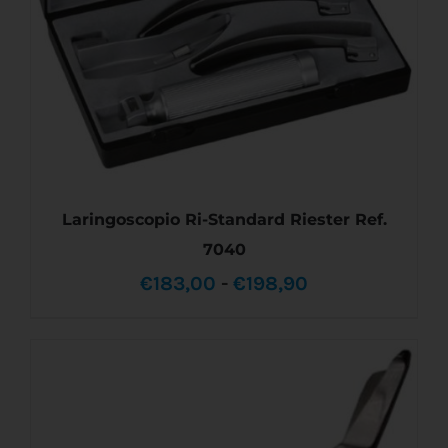
PUEDEN
ELEGIR
EN
LA
PÁGINA
DE
PRODUCTO
Laringoscopio Ri-Standard Riester Ref.
7040
Rango
€
183,00
-
€
198,90
de
precios:
ESTE
SELECCIONAR OPCIONES
/
DETALLES
desde
PRODUCTO
TIENE
€183,00
MÚLTIPLES