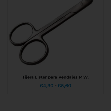
VARIANTES.
hasta
LAS
OPCIONES
€198,90
SE
PUEDEN
ELEGIR
EN
LA
PÁGINA
DE
PRODUCTO
Tijera Lister para Vendajes M.W.
Rango
€
4,30
-
€
5,60
de
precios: