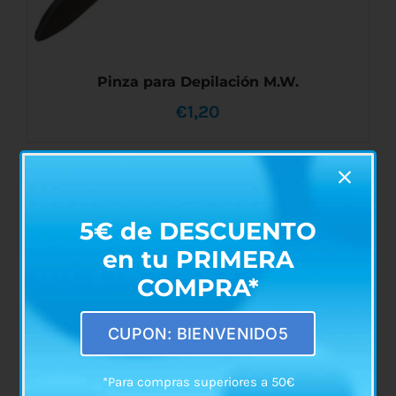
Pinza para Depilación M.W.
€
1,20
5€ de DESCUENTO
AÑADIR AL CARRITO
/
DETALLES
en tu PRIMERA
COMPRA*
CUPON: BIENVENIDO5
*Para compras superiores a 50€